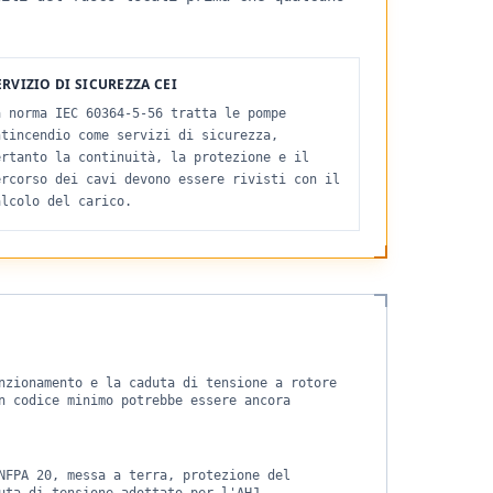
ERVIZIO DI SICUREZZA CEI
a norma IEC 60364-5-56 tratta le pompe
ntincendio come servizi di sicurezza,
ertanto la continuità, la protezione e il
ercorso dei cavi devono essere rivisti con il
alcolo del carico.
nzionamento e la caduta di tensione a rotore
n codice minimo potrebbe essere ancora
NFPA 20, messa a terra, protezione del