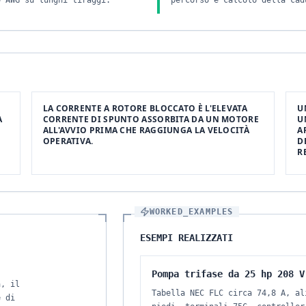
0 AWG su lunghi tiraggi.
percorso e calcolo della cad
LA CORRENTE A ROTORE BLOCCATO È L'ELEVATA
U
A
CORRENTE DI SPUNTO ASSORBITA DA UN MOTORE
U
ALL'AVVIO PRIMA CHE RAGGIUNGA LA VELOCITÀ
A
OPERATIVA.
D
R
WORKED_EXAMPLES
ESEMPI REALIZZATI
Pompa trifase da 25 hp 208 V
à, il
Tabella NEC FLC circa 74,8 A, al
e di