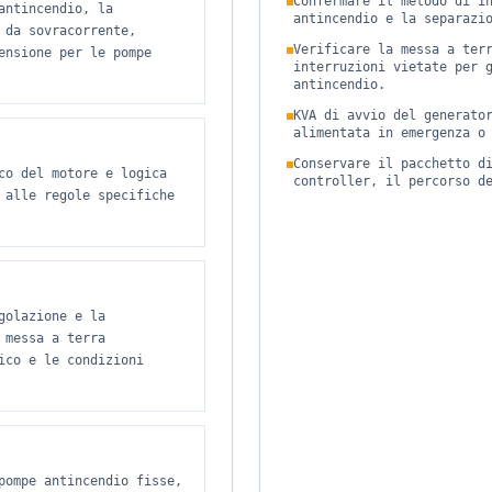
Confermare il metodo di i
antincendio, la
antincendio e la separazi
 da sovracorrente,
Verificare la messa a ter
ensione per le pompe
interruzioni vietate per 
antincendio.
KVA di avvio del generato
alimentata in emergenza o
Conservare il pacchetto d
co del motore e logica
controller, il percorso d
 alle regole specifiche
golazione e la
 messa a terra
ico e le condizioni
pompe antincendio fisse,