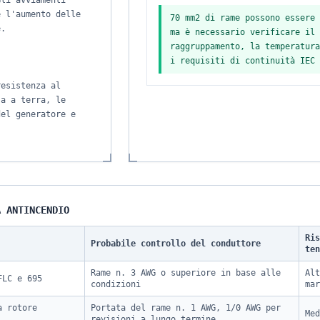
Gli avviamenti
e l'aumento delle
70 mm2 di rame possono essere 
e.
ma è necessario verificare il 
raggruppamento, la temperatura
i requisiti di continuità IEC 
resistenza al
sa a terra, le
del generatore e
A ANTINCENDIO
Ris
Probabile controllo del conduttore
ten
Rame n. 3 AWG o superiore in base alle
Alt
FLC e 695
condizioni
mar
a rotore
Portata del rame n. 1 AWG, 1/0 AWG per
Med
revisioni a lungo termine