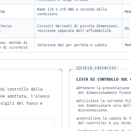
Rame 1/0 o 2/0 AWG a seconda delle
24A
Med
condizioni
tterie,
Circuiti derivati ​​di piccole dimensioni,
Da 
i
revisione separata dell'affidabilità
one, metodo di
Selezione mm2 per portata e caduta
Med
o di sicurezza
FIELD_CHECKLIST
LISTA DI CONTROLLO SUL 
Ottenere la presentazione
 di controllo della
del dimensionamento final
one adottata, l'elenco
Utilizzare la corrente FL
 vigili del fuoco e
non dimensionare solo dal
disconnessione.
Controllare la caduta di 
del controller e sui term