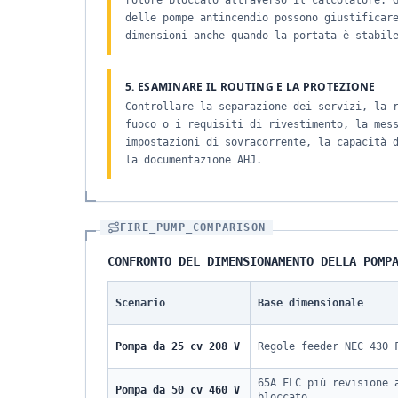
rotore bloccato attraverso il calcolatore. 
delle pompe antincendio possono giustificar
dimensioni anche quando la portata è stabil
5. ESAMINARE IL ROUTING E LA PROTEZIONE
Controllare la separazione dei servizi, la 
fuoco o i requisiti di rivestimento, la mes
impostazioni di sovracorrente, la capacità 
la documentazione AHJ.
FIRE_PUMP_COMPARISON
CONFRONTO DEL DIMENSIONAMENTO DELLA POMP
Scenario
Base dimensionale
Pompa da 25 cv 208 V
Regole feeder NEC 430 
65A FLC più revisione 
Pompa da 50 cv 460 V
bloccato