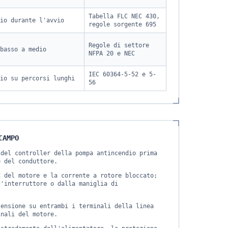
Tabella FLC NEC 430,
io durante l'avvio
regole sorgente 695
Regole di settore
basso a medio
NFPA 20 e NEC
IEC 60364-5-52 e 5-
io su percorsi lunghi
56
CAMPO
 del controller della pompa antincendio prima
e del conduttore.
C del motore e la corrente a rotore bloccato;
l'interruttore o dalla maniglia di
tensione su entrambi i terminali della linea
inali del motore.