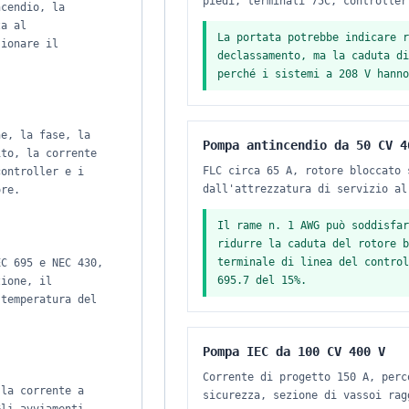
piedi, terminali 75C, controller
ncendio, la
za al
La portata potrebbe indicare r
sionare il
declassamento, ma la caduta di
perché i sistemi a 208 V hanno
ne, la fase, la
Pompa antincendio da 50 CV 4
ito, la corrente
FLC circa 65 A, rotore bloccato 
controller e i
dall'attrezzatura di servizio al
ore.
Il rame n. 1 AWG può soddisfar
ridurre la caduta del rotore b
terminale di linea del control
EC 695 e NEC 430,
695.7 del 15%.
zione, il
 temperatura del
Pompa IEC da 100 CV 400 V
Corrente di progetto 150 A, perc
 la corrente a
sicurezza, sezione di vassoi rag