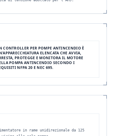
uta di tensione adottato per l'AHJ.
N CONTROLLER PER POMPE ANTINCENDIO È
N'APPARECCHIATURA ELENCATA CHE AVVIA,
RRESTA, PROTEGGE E MONITORA IL MOTORE
ELLA POMPA ANTINCENDIO SECONDO I
EQUISITI NFPA 20 E NEC 695.
imentatore in rame unidirezionale da 125