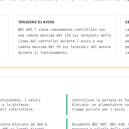
TENSIONE DI AVVIO
S
NEC 695.7 viene comunemente controllato con
L
una caduta massima del 15% sui terminali della
a
linea del controller durante l'avvio e una
p
caduta massima del 5% sui terminali del motore
p
durante il funzionamento.
c
antincendio, i valori
Controllare la portata di fu
e e la distanza
bloccato; un alimentatore co
dell'interruttore.
troppo piccolo per l'avvio.
rotore bloccato da 260 A,
Documento NEC 695, NEC 430, 