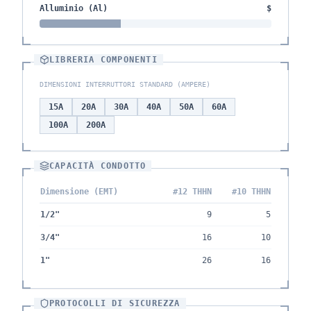
Alluminio (Al)
$
LIBRERIA COMPONENTI
DIMENSIONI INTERRUTTORI STANDARD (AMPERE)
15
A
20
A
30
A
40
A
50
A
60
A
100
A
200
A
CAPACITÀ CONDOTTO
Dimensione (EMT)
#12 THHN
#10 THHN
1/2"
9
5
3/4"
16
10
1"
26
16
PROTOCOLLI DI SICUREZZA