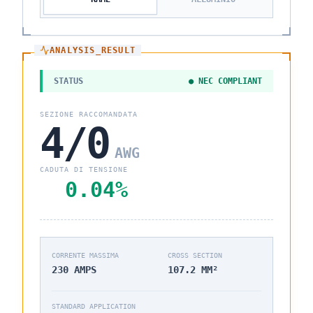
ANALYSIS_RESULT
STATUS
● NEC COMPLIANT
SEZIONE RACCOMANDATA
4/0
AWG
CADUTA DI TENSIONE
0.04
%
CORRENTE MASSIMA
CROSS SECTION
230
AMPS
107.2
MM²
STANDARD APPLICATION