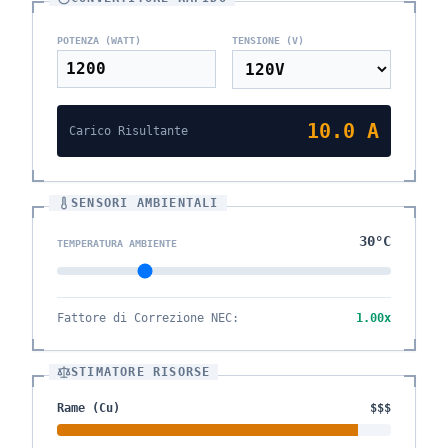
POTENZA (WATT)
TENSIONE (V)
10.0
A
Carico Risultante
SENSORI AMBIENTALI
30
°C
TEMPERATURA AMBIENTE
Fattore di Correzione NEC
:
1.00
x
STIMATORE RISORSE
Rame (Cu)
$$$