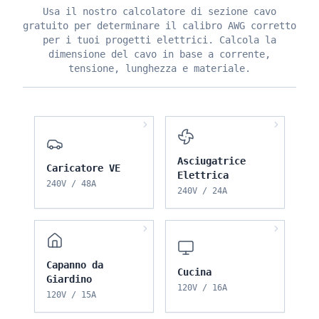
Usa il nostro calcolatore di sezione cavo
gratuito per determinare il calibro AWG corretto
per i tuoi progetti elettrici. Calcola la
dimensione del cavo in base a corrente,
tensione, lunghezza e materiale.
Asciugatrice
Caricatore VE
Elettrica
240
V /
48
A
240
V /
24
A
Capanno da
Cucina
Giardino
120
V /
16
A
120
V /
15
A