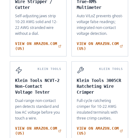
Wire Stripper /
True-RMS
Cutter
Multimeter
Self-adjusting jaws strip
Auto V/LoZ prevents ghost-
10-20 AWG solid and 12-
voltage false readings;
22 AWG stranded wire
integrated non-contact
without a dial.
voltage detection.
VIEW ON AMAZON.COM
VIEW ON AMAZON.COM
(US)
(US)
KLEIN TOOLS
KLEIN TOOLS
Klein Tools NCVT-2
Klein Tools 3005CR
Non-Contact
Ratcheting Wire
Voltage Tester
Crimper
Dual-range non-contact
Full-cycle ratcheting
pen detects standard and
crimper for 10-22 AWG
low AC voltage before you
insulated terminals with
touch a wire.
three crimp cavities.
VIEW ON AMAZON.COM
VIEW ON AMAZON.COM
(US)
(US)