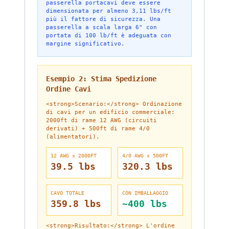
passerella portacavi deve essere
dimensionata per almeno 3,11 lbs/ft
più il fattore di sicurezza. Una
passerella a scala larga 6" con
portata di 100 lb/ft è adeguata con
margine significativo.
Esempio 2: Stima Spedizione
Ordine Cavi
<strong>Scenario:</strong> Ordinazione
di cavi per un edificio commerciale:
2000ft di rame 12 AWG (circuiti
derivati) + 500ft di rame 4/0
(alimentatori).
12 AWG × 2000FT
4/0 AWG × 500FT
39.5
lbs
320.3
lbs
CAVO TOTALE
CON IMBALLAGGIO
359.8
lbs
~400
lbs
<strong>Risultato:</strong> L'ordine