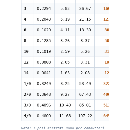
3
0.2294
5.83
26.67
160.5
4
0.2043
5.19
21.15
127.3
6
0.1620
4.11
13.30
80.1
8
0.1285
3.26
8.37
50.4
10
0.1019
2.59
5.26
31.7
12
0.0808
2.05
3.31
19.9
14
0.0641
1.63
2.08
12.5
1/0
0.3249
8.25
53.49
322.0
2/0
0.3648
9.27
67.43
406.0
3/0
0.4096
10.40
85.01
511.8
4/0
0.4600
11.68
107.22
645.6
Nota: I pesi mostrati sono per conduttori