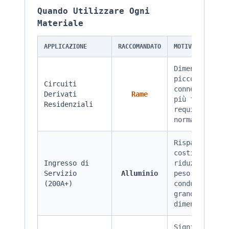
Quando Utilizzare Ogni
Materiale
APPLICAZIONE
RACCOMANDATO
MOTIVAZIONE
Dimensioni pi
piccole,
Circuiti
connessioni
Derivati
Rame
più facili,
Residenziali
requisiti
normativi
Risparmio sui
costi,
Ingresso di
riduzione del
Servizio
Alluminio
peso per
(200A+)
conduttori di
grandi
dimensioni
Significativo