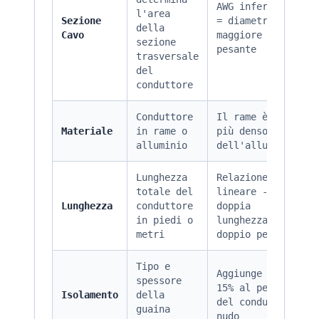
AWG inferiore
l'area
Sezione
= diametro
della
Cavo
maggiore = più
sezione
pesante
trasversale
del
conduttore
Conduttore
Il rame è 3,3×
Materiale
in rame o
più denso
alluminio
dell'alluminio
Lunghezza
Relazione
totale del
lineare -
Lunghezza
conduttore
doppia
in piedi o
lunghezza =
metri
doppio peso
Tipo e
Aggiunge il 5-
spessore
15% al peso
Isolamento
della
del conduttore
guaina
nudo