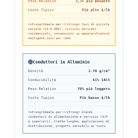
Peso Relativo
3,3× più pesante
Costo Tipico
Più alto $/lb
<strong>Ideale per:</strong> Cavi di piccola
sezione (14-6 AWG), circuiti derivati
residenziali, connessioni su apparecchiature
omologate solo per rame
Conduttori in Alluminio
Densità
2.70 g/cm³
Conducibilità
61% IACS
Peso Relativo
70% più leggero
Costo Tipico
Più basso $/lb
<strong>Ideale per:</strong> Grandi
conduttori di alimentazione e servizio (4/0
e superiori), tratte lunghe, applicazioni di
distribuzione, progetti sensibili ai costi