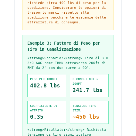
richiede circa 400 lbs di peso per la
spedizione. Considerare le opzioni di
trasporto merci rispetto alla
spedizione pacchi e le esigenze delle
attrezzature di consegna.
Esempio 3: Fattore di Peso per
Tiro in Canalizzazione
<strong>Scenario:</strong> Tiro di 3 ×
2/0 AWG rame THHN attraverso 200ft di
EMT da 2" con due curve a 90°.
PESO PER 1000FT
3 CONDUTTORI ×
200FT
402.8
lbs
241.7
lbs
COEFFICIENTE DI
TENSIONE TIRO
ATTRITO
STIM.
0.35
~450
lbs
<strong>Risultato:</strong> Richiesta
tensione di tiro significativa.