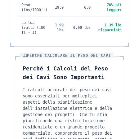
Peso
70% più
19.9
6.0
(lbs/1000ft)
leggero
La tua
1.99
1.39 lbs
tratta (100
0.60
lbs
lbs
risparmiati
ft × 1)
PERCHÉ CALCOLARE IL PESO DEI CAVI
Perché i Calcoli del Peso
dei Cavi Sono Importanti
I calcoli accurati del peso dei cavi
sono essenziali per molteplici
aspetti della pianificazione
dell'installazione elettrica e della
gestione dei progetti. Che tu stia
pianificando una ristrutturazione
residenziale o un grande progetto
commerciale, comprendere il peso dei