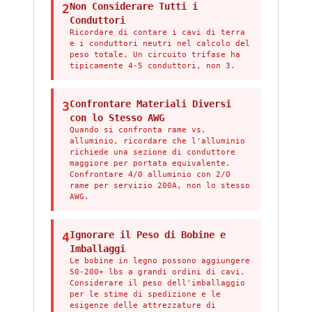
Non Considerare Tutti i
2
Conduttori
Ricordare di contare i cavi di terra
e i conduttori neutri nel calcolo del
peso totale. Un circuito trifase ha
tipicamente 4-5 conduttori, non 3.
Confrontare Materiali Diversi
3
con lo Stesso AWG
Quando si confronta rame vs.
alluminio, ricordare che l'alluminio
richiede una sezione di conduttore
maggiore per portata equivalente.
Confrontare 4/0 alluminio con 2/0
rame per servizio 200A, non lo stesso
AWG.
Ignorare il Peso di Bobine e
4
Imballaggi
Le bobine in legno possono aggiungere
50-200+ lbs a grandi ordini di cavi.
Considerare il peso dell'imballaggio
per le stime di spedizione e le
esigenze delle attrezzature di