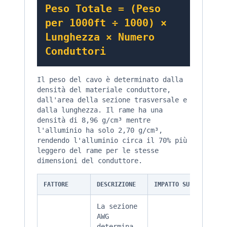
Peso Totale = (Peso
per 1000ft ÷ 1000) ×
Lunghezza × Numero
Conduttori
Il peso del cavo è determinato dalla
densità del materiale conduttore,
dall'area della sezione trasversale e
dalla lunghezza. Il rame ha una
densità di 8,96 g/cm³ mentre
l'alluminio ha solo 2,70 g/cm³,
rendendo l'alluminio circa il 70% più
leggero del rame per le stesse
dimensioni del conduttore.
FATTORE
DESCRIZIONE
IMPATTO SUL PESO
La sezione
AWG
determina