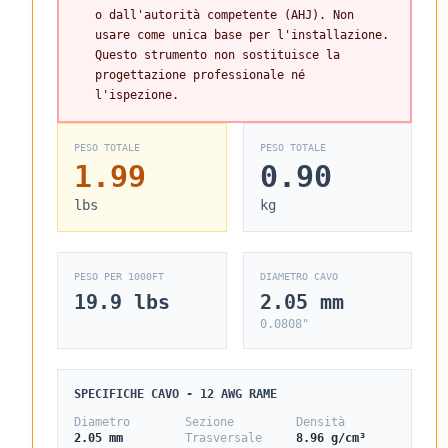
o dall'autorità competente (AHJ). Non
usare come unica base per l'installazione.
Questo strumento non sostituisce la
progettazione professionale né
l'ispezione.
PESO TOTALE
PESO TOTALE
1.99
0.90
lbs
kg
PESO PER 1000FT
DIAMETRO CAVO
19.9
lbs
2.05
mm
0.0808
"
SPECIFICHE CAVO - 12 AWG RAME
Diametro
Sezione
Densità
2.05
mm
Trasversale
8.96
g/cm³