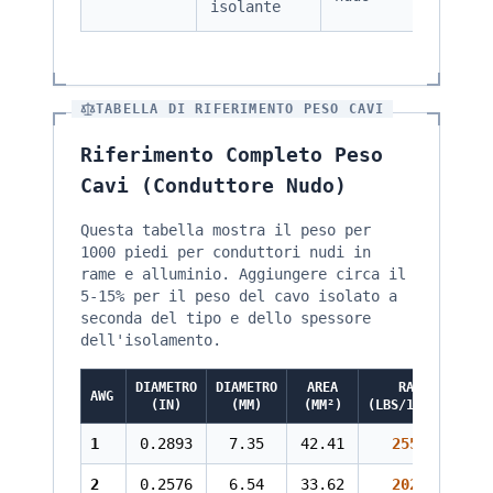
isolante
TABELLA DI RIFERIMENTO PESO CAVI
Riferimento Completo Peso
Cavi (Conduttore Nudo)
Questa tabella mostra il peso per
1000 piedi per conduttori nudi in
rame e alluminio. Aggiungere circa il
5-15% per il peso del cavo isolato a
seconda del tipo e dello spessore
dell'isolamento.
DIAMETRO
DIAMETRO
AREA
RAME
AWG
(IN)
(MM)
(MM²)
(LBS/1000FT)
(
1
0.2893
7.35
42.41
255.3
2
0.2576
6.54
33.62
202.4