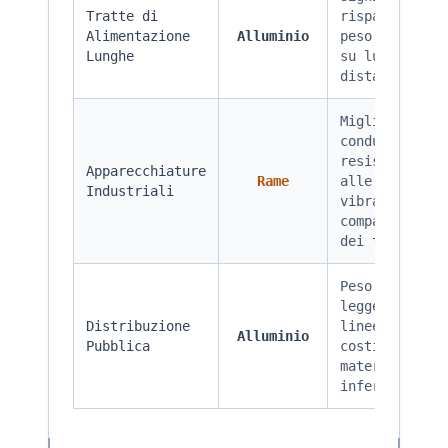
Tratte di
risparmio di
Alimentazione
Alluminio
peso e costi
Lunghe
su lunghe
distanze
Migliore
conducibilità
resistenza
Apparecchiature
Rame
alle
Industriali
vibrazioni,
compatibilità
dei terminali
Peso più
leggero per
Distribuzione
linee aeree,
Alluminio
Pubblica
costi
materiali
inferiori