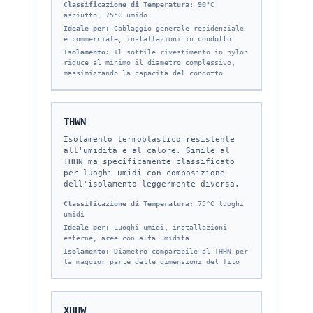
Classificazione di Temperatura:
90°C
asciutto, 75°C umido
Ideale per:
Cablaggio generale residenziale
e commerciale, installazioni in condotto
Isolamento:
Il sottile rivestimento in nylon
riduce al minimo il diametro complessivo,
massimizzando la capacità del condotto
THWN
Isolamento termoplastico resistente
all'umidità e al calore. Simile al
THHN ma specificamente classificato
per luoghi umidi con composizione
dell'isolamento leggermente diversa.
Classificazione di Temperatura:
75°C luoghi
umidi
Ideale per:
Luoghi umidi, installazioni
esterne, aree con alta umidità
Isolamento:
Diametro comparabile al THHN per
la maggior parte delle dimensioni del filo
XHHW