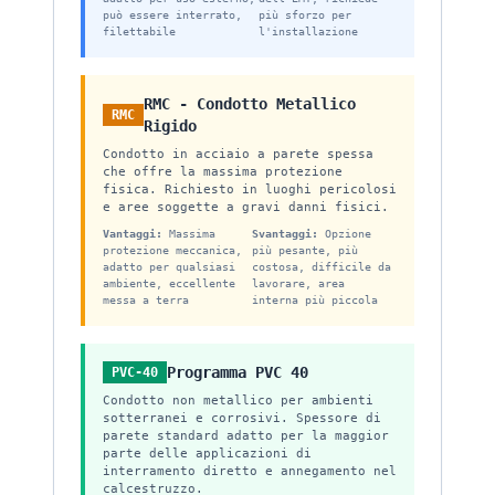
può essere interrato,
più sforzo per
filettabile
l'installazione
RMC - Condotto Metallico
RMC
Rigido
Condotto in acciaio a parete spessa
che offre la massima protezione
fisica. Richiesto in luoghi pericolosi
e aree soggette a gravi danni fisici.
Vantaggi:
Massima
Svantaggi:
Opzione
protezione meccanica,
più pesante, più
adatto per qualsiasi
costosa, difficile da
ambiente, eccellente
lavorare, area
messa a terra
interna più piccola
Programma PVC 40
PVC-40
Condotto non metallico per ambienti
sotterranei e corrosivi. Spessore di
parete standard adatto per la maggior
parte delle applicazioni di
interramento diretto e annegamento nel
calcestruzzo.