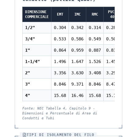
DIMENSIONE
PVC-
PVC-
EMT
IMC
RMC
COMMERCIALE
40
80
1/2"
0.304
0.342
0.314
0.285
0.217
3/4"
0.533
0.586
0.549
0.508
0.409
1"
0.864
0.959
0.887
0.832
0.688
1-1/4"
1.496
1.647
1.526
1.453
1.237
2"
3.356
3.630
3.408
3.291
2.874
3"
8.846
9.371
8.846
8.477
7.566
4"
15.68
16.46
15.68
15.13
13.63
Fonte: NEC Tabella 4, Capitolo 9 -
Dimensioni e Percentuale di Area di
Condotti e Tubi
TIPI DI ISOLAMENTO DEL FILO