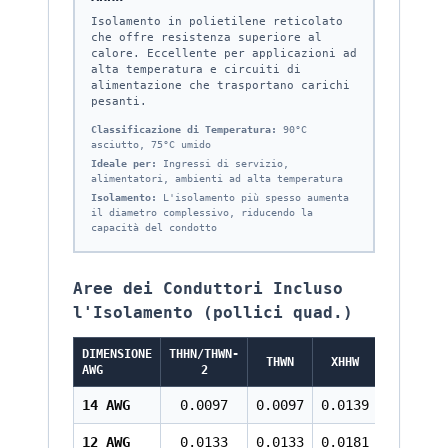
Isolamento in polietilene reticolato
che offre resistenza superiore al
calore. Eccellente per applicazioni ad
alta temperatura e circuiti di
alimentazione che trasportano carichi
pesanti.
Classificazione di Temperatura:
90°C
asciutto, 75°C umido
Ideale per:
Ingressi di servizio,
alimentatori, ambienti ad alta temperatura
Isolamento:
L'isolamento più spesso aumenta
il diametro complessivo, riducendo la
capacità del condotto
Aree dei Conduttori Incluso
l'Isolamento (pollici quad.)
DIMENSIONE
THHN/THWN-
THWN
XHHW
AWG
2
14 AWG
0.0097
0.0097
0.0139
12 AWG
0.0133
0.0133
0.0181