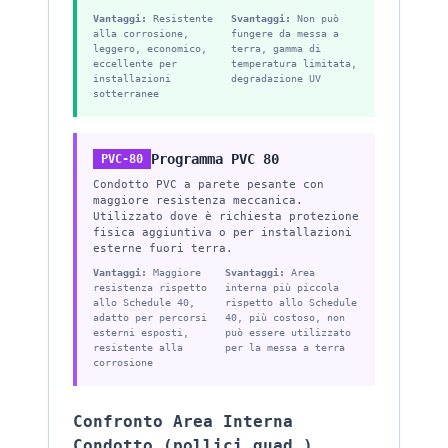
Vantaggi:
Resistente
Svantaggi:
Non può
alla corrosione,
fungere da messa a
leggero, economico,
terra, gamma di
eccellente per
temperatura limitata,
installazioni
degradazione UV
sotterranee
Programma PVC 80
PVC-80
Condotto PVC a parete pesante con
maggiore resistenza meccanica.
Utilizzato dove è richiesta protezione
fisica aggiuntiva o per installazioni
esterne fuori terra.
Vantaggi:
Maggiore
Svantaggi:
Area
resistenza rispetto
interna più piccola
allo Schedule 40,
rispetto allo Schedule
adatto per percorsi
40, più costoso, non
esterni esposti,
può essere utilizzato
resistente alla
per la messa a terra
corrosione
Confronto Area Interna
Condotto (pollici quad.)