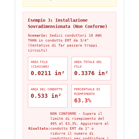
Esempio 3: Installazione
Sovradimensionata (Non Conforme)
Scenario:
Sedici conduttori 10 AWG
THHN in condotto EMT da 3/4"
(tentativo di far passare troppi
circuiti)
AREA FILO
AREA TOTALE DEL
(CIASCUNO)
FILO
0.0211 in²
0.3376 in²
AREA DEL CONDOTTO
PERCENTUALE DI
RIEMPIMENTO
0.533 in²
63.3%
NON CONFORME - Supera il
limite di riempimento del
40% al 63,3%. Aggiornare al
Risultato:
condotto EMT da 1" o
ridurre il numero di
conduttori per soddisfare i