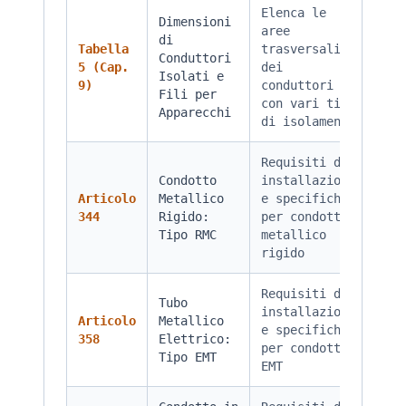
Elenca le
Dimensioni
aree
di
Tabella
trasversali
Conduttori
5 (Cap.
dei
Isolati e
9)
conduttori
Fili per
con vari tipi
Apparecchi
di isolamento
Requisiti di
Condotto
installazione
Articolo
Metallico
e specifiche
344
Rigido:
per condotto
Tipo RMC
metallico
rigido
Requisiti di
Tubo
installazione
Articolo
Metallico
e specifiche
358
Elettrico:
per condotto
Tipo EMT
EMT