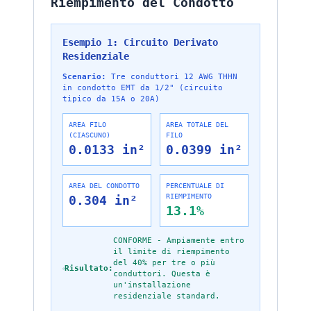
Riempimento del Condotto
Esempio 1: Circuito Derivato
Residenziale
Scenario:
Tre conduttori 12 AWG THHN
in condotto EMT da 1/2" (circuito
tipico da 15A o 20A)
AREA FILO
AREA TOTALE DEL
(CIASCUNO)
FILO
0.0133 in²
0.0399 in²
AREA DEL CONDOTTO
PERCENTUALE DI
RIEMPIMENTO
0.304 in²
13.1%
CONFORME - Ampiamente entro
il limite di riempimento
del 40% per tre o più
Risultato:
conduttori. Questa è
un'installazione
residenziale standard.