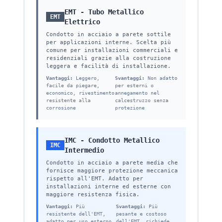
EMT - Tubo Metallico
EMT
Elettrico
Condotto in acciaio a parete sottile
per applicazioni interne. Scelta più
comune per installazioni commerciali e
residenziali grazie alla costruzione
leggera e facilità di installazione.
Vantaggi:
Leggero,
Svantaggi:
Non adatto
facile da piegare,
per esterni o
economico, rivestimento
annegamento nel
resistente alla
calcestruzzo senza
corrosione
protezione
IMC - Condotto Metallico
IMC
Intermedio
Condotto in acciaio a parete media che
fornisce maggiore protezione meccanica
rispetto all'EMT. Adatto per
installazioni interne ed esterne con
maggiore resistenza fisica.
Vantaggi:
Più
Svantaggi:
Più
resistente dell'EMT,
pesante e costoso
adatto per uso esterno,
dell'EMT, richiede