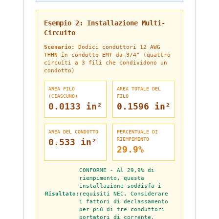
Esempio 2: Installazione Multi-
Circuito
Scenario:
Dodici conduttori 12 AWG
THHN in condotto EMT da 3/4" (quattro
circuiti a 3 fili che condividono un
condotto)
AREA FILO
AREA TOTALE DEL
(CIASCUNO)
FILO
0.0133 in²
0.1596 in²
AREA DEL CONDOTTO
PERCENTUALE DI
RIEMPIMENTO
0.533 in²
29.9%
CONFORME - Al 29,9% di
riempimento, questa
installazione soddisfa i
Risultato:
requisiti NEC. Considerare
i fattori di declassamento
per più di tre conduttori
portatori di corrente.