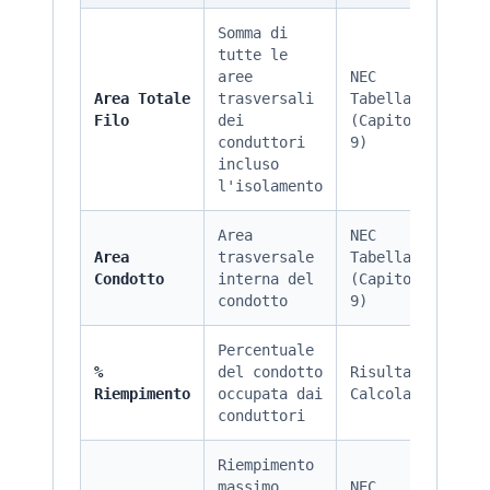
Somma di
tutte le
aree
NEC
Area Totale
trasversali
Tabella 5
Filo
dei
(Capitolo
conduttori
9)
incluso
l'isolamento
Area
NEC
Area
trasversale
Tabella 4
Condotto
interna del
(Capitolo
condotto
9)
Percentuale
%
del condotto
Risultato
Riempimento
occupata dai
Calcolato
conduttori
Riempimento
massimo
NEC