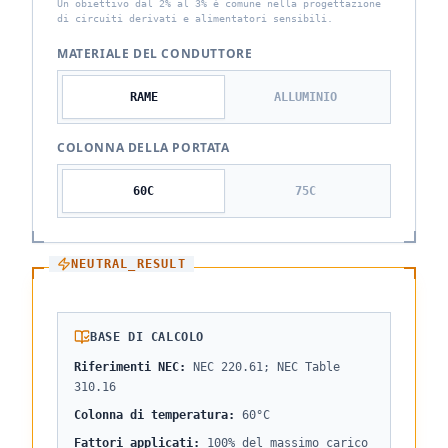
Un obiettivo dal 2% al 3% è comune nella progettazione
di circuiti derivati e alimentatori sensibili.
MATERIALE DEL CONDUTTORE
RAME
ALLUMINIO
COLONNA DELLA PORTATA
60
C
75
C
NEUTRAL_RESULT
BASE DI CALCOLO
Riferimenti NEC
:
NEC 220.61; NEC Table
310.16
Colonna di temperatura
:
60°C
Fattori applicati
:
100% del massimo carico