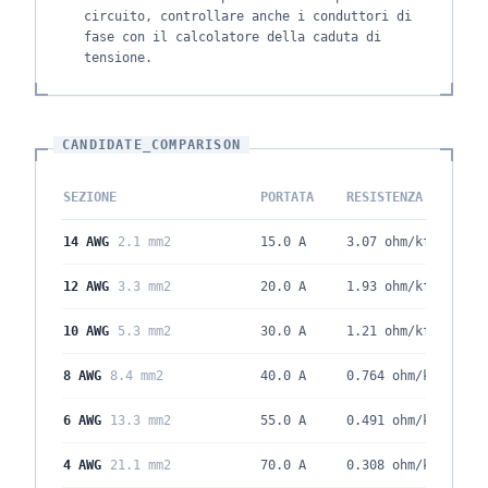
circuito, controllare anche i conduttori di
fase con il calcolatore della caduta di
tensione.
CANDIDATE_COMPARISON
SEZIONE
PORTATA
RESISTENZA
14 AWG
2.1 mm2
15.0 A
3.07
ohm/kft
12 AWG
3.3 mm2
20.0 A
1.93
ohm/kft
10 AWG
5.3 mm2
30.0 A
1.21
ohm/kft
8 AWG
8.4 mm2
40.0 A
0.764
ohm/kft
6 AWG
13.3 mm2
55.0 A
0.491
ohm/kft
4 AWG
21.1 mm2
70.0 A
0.308
ohm/kft