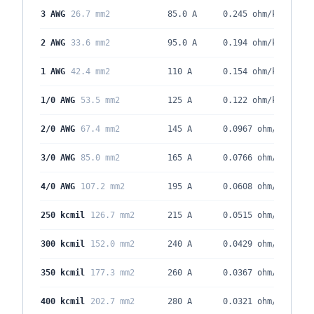
3 AWG
26.7 mm2
85.0 A
0.245
ohm/kft
2 AWG
33.6 mm2
95.0 A
0.194
ohm/kft
1 AWG
42.4 mm2
110 A
0.154
ohm/kft
1/0 AWG
53.5 mm2
125 A
0.122
ohm/kft
2/0 AWG
67.4 mm2
145 A
0.0967
ohm/kft
3/0 AWG
85.0 mm2
165 A
0.0766
ohm/kft
4/0 AWG
107.2 mm2
195 A
0.0608
ohm/kft
250 kcmil
126.7 mm2
215 A
0.0515
ohm/kft
300 kcmil
152.0 mm2
240 A
0.0429
ohm/kft
350 kcmil
177.3 mm2
260 A
0.0367
ohm/kft
400 kcmil
202.7 mm2
280 A
0.0321
ohm/kft