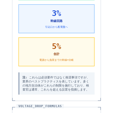
3%
幹線回路
引込口から配電盤へ
5%
合計
電源から負荷までの幹線+分岐
注:
これらは必須要件ではなく推奨事項ですが、
業界のベストプラクティスを表しています。多く
の地方自治体がこれらの制限を施行しており、検
査官は通常、これらを超える設置を指摘します。
VOLTAGE_DROP_FORMULAS