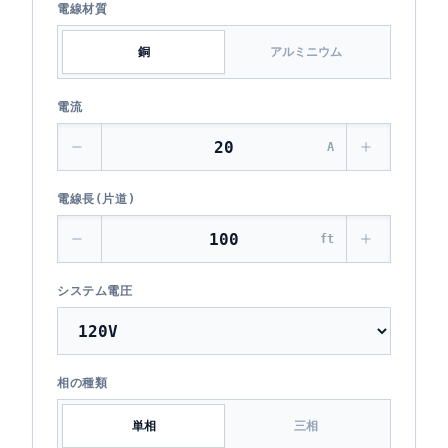
電線材質
銅
アルミニウム
電流
A
電線長(片道)
ft
システム電圧
相の種類
単相
三相