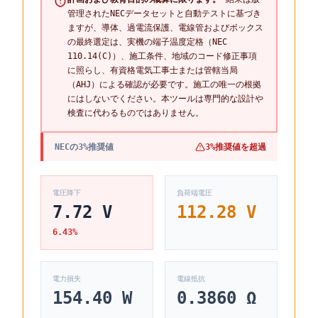
管理されたNECデータセットと自動テストに基づき
ますが、導体、過電流保護、電線管およびボックス
の最終選定は、実機の端子温度定格（NEC
110.14(C)）、施工条件、地域のコード修正事項
に照らし、有資格電気工事士または管轄当局
（AHJ）による確認が必要です。施工の唯一の根拠
にはしないでください。本ツールは専門的な設計や
検査に代わるものではありません。
NECの3%推奨値
3%推奨値を超過
電圧降下
負荷端電圧
7.72
V
112.28
V
6.43
%
電力損失
電線抵抗
154.40
W
0.3860
Ω