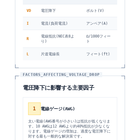
VD
電圧降下
ボルト(V)
I
電流(負荷電流)
アンペア(A)
電線抵抗(NEC表8よ
Ω/1000フィー
R
り)
ト
L
片道電線長
フィート(ft)
FACTORS_AFFECTING_VOLTAGE_DROP
電圧降下に影響する主要因子
1
電線ゲージ(AWG)
太い電線(AWG番号が小さい)は抵抗が低くなりま
す。10 AWGは12 AWGより約40%抵抗が少なくな
ります。電線ゲージの増加は、過度な電圧降下に
対する最も一般的な解決策です。