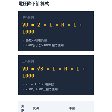
電圧降下計算式
単相回路
VD = 2 × I × R × L ÷
1000
•
係数2=往復距離
•
120Vおよび240V単相で使用
三相回路
VD = √3 × I × R × L ÷
1000
•
√3 ≈ 1.732 相係数
•
208V、480V三相で使用
変
説明
単位
数