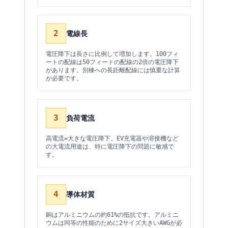
2
電線長
電圧降下は長さに比例して増加します。100フィ
ートの配線は50フィートの配線の2倍の電圧降下
があります。別棟への長距離配線には慎重な計算
が必要です。
3
負荷電流
高電流=大きな電圧降下。EV充電器や溶接機など
の大電流用途は、特に電圧降下の問題に敏感で
す。
4
導体材質
銅はアルミニウムの約61%の抵抗です。アルミニ
ウムは同等の性能のために2サイズ大きいAWGが必