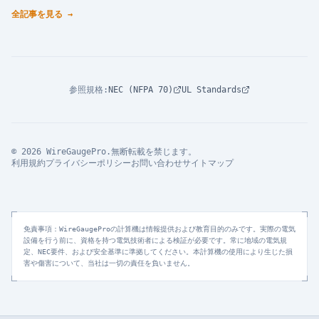
全記事を見る
→
参照規格
:
NEC (NFPA 70)
UL Standards
© 2026 WireGaugePro.無断転載を禁じます。
利用規約
プライバシーポリシー
お問い合わせ
サイトマップ
免責事項：WireGaugeProの計算機は情報提供および教育目的のみです。実際の電気
設備を行う前に、資格を持つ電気技術者による検証が必要です。常に地域の電気規
定、NEC要件、および安全基準に準拠してください。本計算機の使用により生じた損
害や傷害について、当社は一切の責任を負いません。