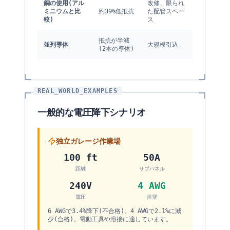
銅の使用(アル
改修、限られ
ミニウムと比
約39%低抵抗
た配管スペー
較)
ス
抵抗が半減
並列導体
大規模引込
(2本の導体)
REAL_WORLD_EXAMPLES
一般的な電圧降下シナリオ
独立ガレージ作業場
100 ft
50A
距離
サブパネル
240V
4 AWG
電圧
推奨
6 AWGで3.4%降下(不合格)。4 AWGで2.1%に減
少(合格)。電動工具や溶接に適しています。