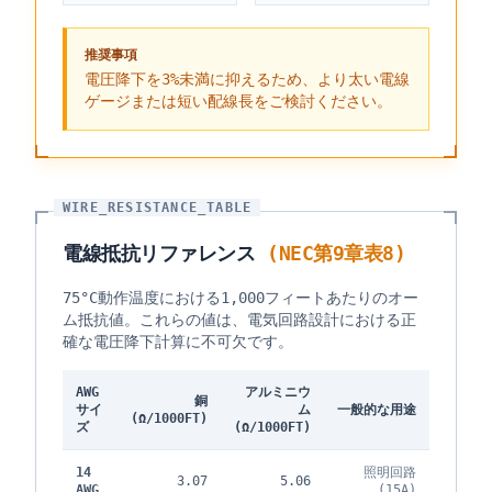
推奨事項
電圧降下を3%未満に抑えるため、より太い電線
ゲージまたは短い配線長をご検討ください。
WIRE_RESISTANCE_TABLE
電線抵抗リファレンス
(NEC第9章表8)
75°C動作温度における1,000フィートあたりのオー
ム抵抗値。これらの値は、電気回路設計における正
確な電圧降下計算に不可欠です。
AWG
アルミニウ
銅
サイ
ム
一般的な用途
(Ω/1000FT)
ズ
(Ω/1000FT)
14
照明回路
3.07
5.06
AWG
(15A)