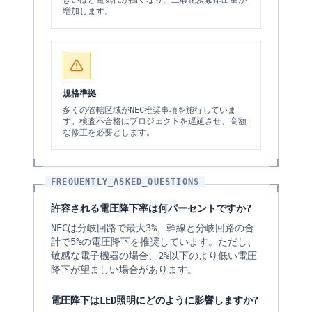
きいほど電気代が高くなり、二酸化炭素排出量が
増加します。
規格準拠
多くの管轄区域がNEC推奨事項を施行していま
す。検査不合格はプロジェクトを遅延させ、高額
な修正を必要とします。
FREQUENTLY_ASKED_QUESTIONS
許容される電圧降下率は何パーセントですか?
NECは分岐回路で最大3%、幹線と分岐回路の合
計で5%の電圧降下を推奨しています。ただし、
敏感な電子機器の場合、2%以下のより低い電圧
降下が望ましい場合があります。
電圧降下はLED照明にどのように影響しますか?