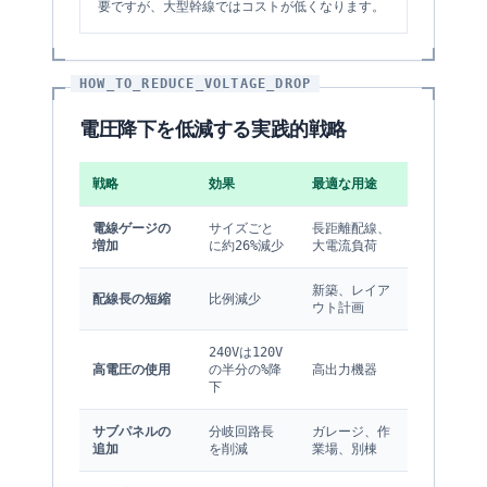
要ですが、大型幹線ではコストが低くなります。
HOW_TO_REDUCE_VOLTAGE_DROP
電圧降下を低減する実践的戦略
戦略
効果
最適な用途
電線ゲージの
サイズごと
長距離配線、
増加
に約26%減少
大電流負荷
新築、レイア
配線長の短縮
比例減少
ウト計画
240Vは120V
高電圧の使用
の半分の%降
高出力機器
下
サブパネルの
分岐回路長
ガレージ、作
追加
を削減
業場、別棟