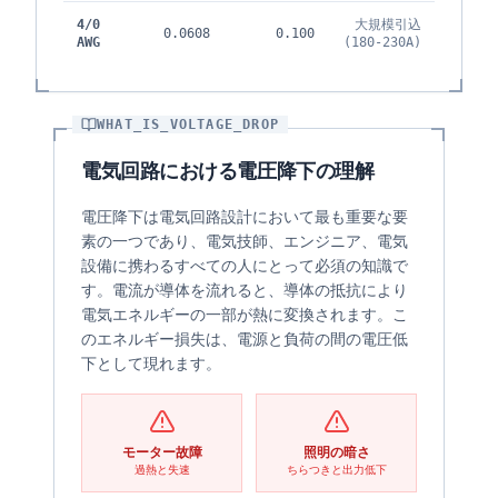
4/0
大規模引込
0.0608
0.100
AWG
(180-230A)
WHAT_IS_VOLTAGE_DROP
電気回路における電圧降下の理解
電圧降下は電気回路設計において最も重要な要
素の一つであり、電気技師、エンジニア、電気
設備に携わるすべての人にとって必須の知識で
す。電流が導体を流れると、導体の抵抗により
電気エネルギーの一部が熱に変換されます。こ
のエネルギー損失は、電源と負荷の間の電圧低
下として現れます。
モーター故障
照明の暗さ
過熱と失速
ちらつきと出力低下