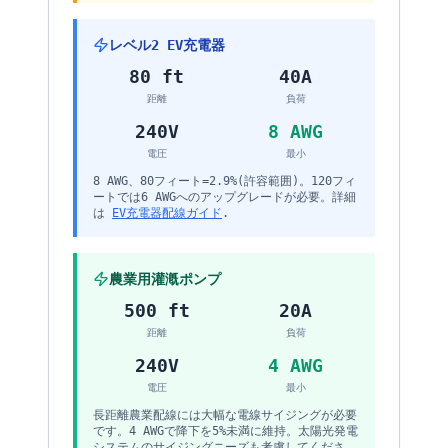
レベル2 EV充電器
80 ft
40A
距離
負荷
240V
8 AWG
電圧
最小
8 AWG、80フィート=2.9%(許容範囲)。120フィ
ートでは6 AWGへのアップグレードが必要。詳細
は
EV充電器配線ガイド
.
農業用灌漑ポンプ
500 ft
20A
距離
負荷
240V
4 AWG
電圧
最小
長距離農業配線には大幅な電線サイジングが必要
です。4 AWGで降下を5%未満に維持。太陽光発電
システムのサイジングニーズも考慮してくださ