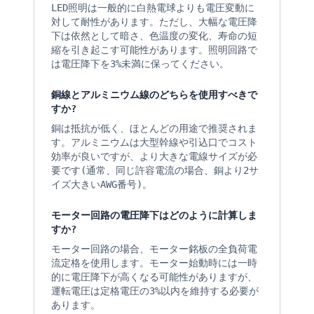
LED照明は一般的に白熱電球よりも電圧変動に
対して耐性があります。ただし、大幅な電圧降
下は依然として暗さ、色温度の変化、寿命の短
縮を引き起こす可能性があります。照明回路で
は電圧降下を3%未満に保ってください。
銅線とアルミニウム線のどちらを使用すべきで
すか?
銅は抵抗が低く、ほとんどの用途で推奨されま
す。アルミニウムは大型幹線や引込口でコスト
効率が良いですが、より大きな電線サイズが必
要です(通常、同じ許容電流の場合、銅より2サ
イズ大きいAWG番号)。
モーター回路の電圧降下はどのように計算しま
すか?
モーター回路の場合、モーター銘板の全負荷電
流定格を使用します。モーター始動時には一時
的に電圧降下が高くなる可能性がありますが、
運転電圧は定格電圧の3%以内を維持する必要が
あります。