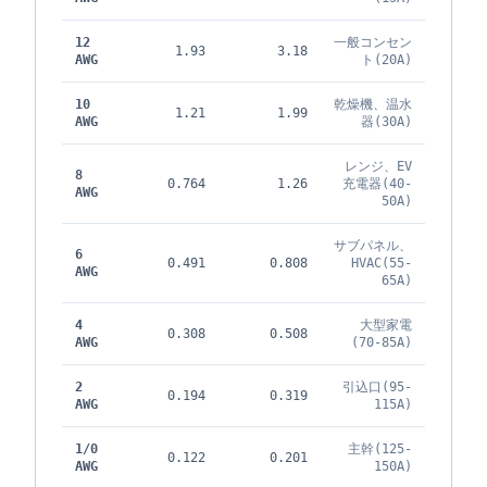
12
一般コンセン
1.93
3.18
AWG
ト(20A)
10
乾燥機、温水
1.21
1.99
AWG
器(30A)
レンジ、EV
8
0.764
1.26
充電器(40-
AWG
50A)
サブパネル、
6
0.491
0.808
HVAC(55-
AWG
65A)
4
大型家電
0.308
0.508
AWG
(70-85A)
2
引込口(95-
0.194
0.319
AWG
115A)
1/0
主幹(125-
0.122
0.201
AWG
150A)