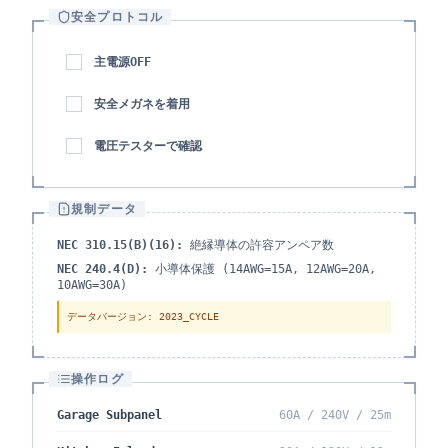
安全プロトコル
主電源OFF
安全メガネを着用
電圧テスターで確認
規制データ
NEC 310.15(B)(16):
絶縁導体の許容アンペア数
NEC 240.4(D):
小導体保護 (14AWG=15A, 12AWG=20A,
10AWG=30A)
データバージョン
: 2023_CYCLE
操作ログ
Garage Subpanel
60A / 240V / 25m