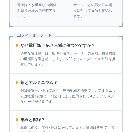
電圧降下が重要な3%閾値
ゲージごとの最大許容電
を超えた場合の即時アラ
流に対して負荷を確認し
ート。
ます。
フィールドノート
なぜ電圧降下を3%未満に保つのですか？
過度な電圧降下は、照明の暗さ、モーターの過熱、機器故障
の可能性を引き起こします。NECはフィーダーで最大3%を推
奨しています。
銅とアルミニウム？
銅は導電性が優れており、屋内配線の標準です。アルミニウ
ムは軽量/安価で、引込口によく使用されますが、より大き
なゲージが必要です。
単線と撚線？
単線は硬く、屋外/幹線に適しています。撚線は柔軟で、管