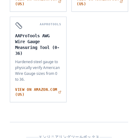
(US)
(US)
AAPROTOOLS
AAProTools AWG
Wire Gauge
Measuring Tool (0-
36)
Hardened-steel gauge to
physically verify American
Wire Gauge sizes from 0
to 36.
VIEW ON AMAZON.COM
(US)
エンジニアリングツールボックス