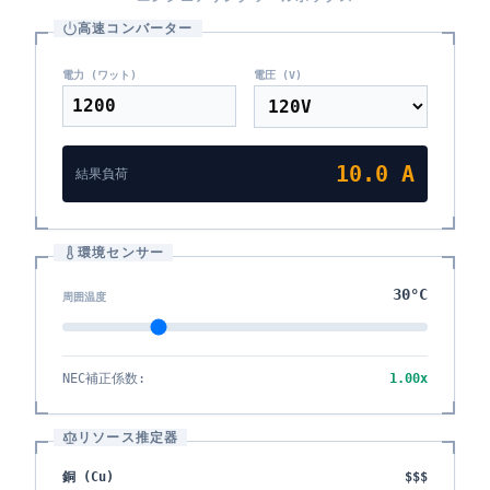
高速コンバーター
電力 (ワット)
電圧 (V)
10.0
A
結果負荷
環境センサー
30
°C
周囲温度
NEC補正係数
:
1.00
x
リソース推定器
銅 (Cu)
$$$