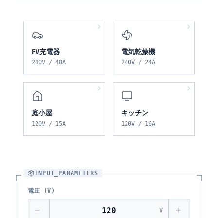
EV充電器
電気乾燥機
240
V /
48
A
240
V /
24
A
庭小屋
キッチン
120
V /
15
A
120
V /
16
A
INPUT_PARAMETERS
電圧 (V)
V