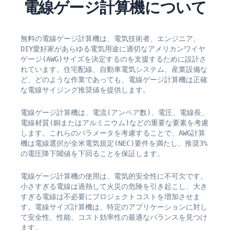
電線ゲージ計算機について
無料の電線ゲージ計算機は、電気技術者、エンジニア、
DIY愛好家があらゆる電気用途に適切なアメリカンワイヤ
ゲージ(AWG)サイズを決定するのを支援するために設計さ
れています。住宅配線、自動車電気システム、産業設備な
ど、どのような作業であっても、電線ゲージ計算機は正確
な電線サイジング推奨値を提供します。
電線ゲージ計算機は、電流(アンペア数)、電圧、電線長、
電線材質(銅またはアルミニウム)などの重要な要素を考慮
します。これらのパラメータを考慮することで、AWG計算
機は電線選択が全米電気規定(NEC)要件を満たし、推奨3%
の電圧降下閾値を下回ることを保証します。
電線ゲージ計算機の使用は、電気的安全性に不可欠です。
小さすぎる電線は過熱して火災の危険を引き起こし、大き
すぎる電線は不必要にプロジェクトコストを増加させま
す。電線サイズ計算機は、特定のアプリケーションに対し
て安全性、性能、コスト効率性の最適なバランスを見つけ
ます。