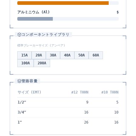
アルミニウム (Al)
$
コンポーネントライブラリ
標準ブレーカーサイズ (アンペア)
15
A
20
A
30
A
40
A
50
A
60
A
100
A
200
A
管路容量
サイズ (EMT)
#12 THHN
#10 THHN
1/2"
9
5
3/4"
16
10
1"
26
16