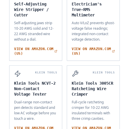
Self-Adjusting
Electrician's
Wire Stripper /
True-RMS
Cutter
Multimeter
Self-adjusting jaws strip
Auto V/LoZ prevents ghost-
10-20 AWG solid and 12-
voltage false readings;
22 AWG stranded wire
integrated non-contact
without a dial.
voltage detection.
VIEW ON AMAZON.COM
VIEW ON AMAZON.COM
(US)
(US)
KLEIN TOOLS
KLEIN TOOLS
Klein Tools NCVT-2
Klein Tools 3005CR
Non-Contact
Ratcheting Wire
Voltage Tester
Crimper
Dual-range non-contact
Full-cycle ratcheting
pen detects standard and
crimper for 10-22 AWG
low AC voltage before you
insulated terminals with
touch a wire.
three crimp cavities.
VIEW ON AMAZON.COM
VIEW ON AMAZON.COM