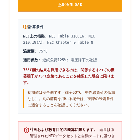
DOWNLOAD
計算条件
NEC上の根拠
:
NEC Table 310.16; NEC
210.19(A); NEC Chapter 9 Table 8
温度欄
:
75°C
適用係数
:
連続負荷125%; 電圧降下の確認
75°C欄の結果を採用できるのは、関係するすべての機
器端子が75°C定格であることを確認した場合に限りま
す。
初期値は安全側です（端子60°C、中性線負荷の低減
なし）。別の前提を用いる場合は、実際の設備条件
に適合することを確認してください。
計画および教育目的の概算に限ります。
結果は版
管理されたNECデータセットと自動テストに基づき