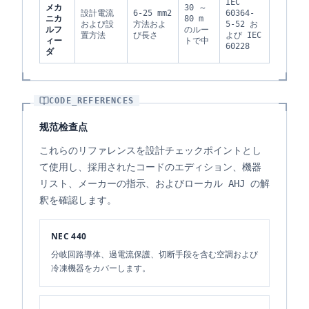
IEC
メカ
30 ～
設計電流
6-25 mm2
60364-
ニカ
80 m
および設
方法およ
5-52 お
ルフ
のルー
置方法
び長さ
よび IEC
ィー
トで中
60228
ダ
CODE_REFERENCES
规范检查点
これらのリファレンスを設計チェックポイントとし
て使用し、採用されたコードのエディション、機器
リスト、メーカーの指示、およびローカル AHJ の解
釈を確認します。
NEC 440
分岐回路導体、過電流保護、切断手段を含む空調および
冷凍機器をカバーします。