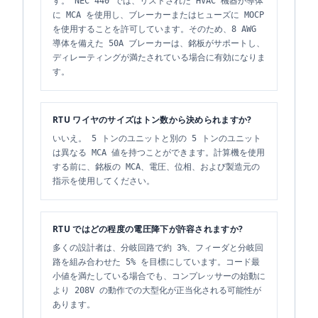
す。 NEC 440 では、リストされた HVAC 機器が導体
に MCA を使用し、ブレーカーまたはヒューズに MOCP
を使用することを許可しています。そのため、8 AWG
導体を備えた 50A ブレーカーは、銘板がサポートし、
ディレーティングが満たされている場合に有効になりま
す。
RTU ワイヤのサイズはトン数から決められますか?
いいえ。 5 トンのユニットと別の 5 トンのユニット
は異なる MCA 値を持つことができます。計算機を使用
する前に、銘板の MCA、電圧、位相、および製造元の
指示を使用してください。
RTU ではどの程度の電圧降下が許容されますか?
多くの設計者は、分岐回路で約 3%、フィーダと分岐回
路を組み合わせた 5% を目標にしています。コード最
小値を満たしている場合でも、コンプレッサーの始動に
より 208V の動作での大型化が正当化される可能性が
あります。