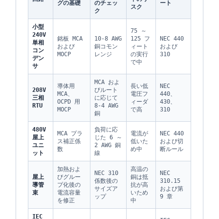
グの基礎
のチェッ
ート
スク
ク
小型
75 ～
240V
銘板 MCA
10-8 AWG
125 フ
NEC 440
単相
および
銅コモン
ィート
および
コン
MOCP
レンジ
の実行
310
デン
で中
サ
MCA およ
導体用
長い低
NEC
208V
びルート
MCA、
電圧フ
440、
三相
に応じて
OCPD 用
ィーダ
430、
RTU
8-4 AWG
MOCP
で高
310
銅
480V
負荷に応
MCA プラ
電流が
NEC 440
屋上
じた 6 ～
ス補正係
低いた
および切
ユニ
2 AWG 銅
数
め中
断ルール
ット
線
加熱およ
高温の
NEC 310
NEC
屋上
びグルー
銅は抵
係数後の
310.15
導管
プ化後の
抗が高
サイズア
および第
束
電流容量
いため
ップ
9 章
を修正
中
IEC