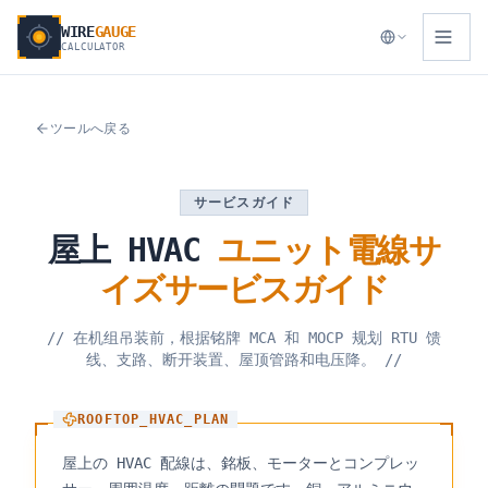
WIRE
GAUGE
CALCULATOR
ツールへ戻る
サービスガイド
屋上
HVAC
ユニット電線サ
イズサービスガイド
//
在机组吊装前，根据铭牌 MCA 和 MOCP 规划 RTU 馈
线、支路、断开装置、屋顶管路和电压降。
//
ROOFTOP_HVAC_PLAN
屋上の HVAC 配線は、銘板、モーターとコンプレッ