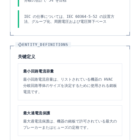
分岐の合計で 5% を目標
IEC の仕事については、IEC 60364-5-52 の設置方
法、グループ化、周囲電圧および電圧降下ベース
ENTITY_DEFINITIONS
关键定义
最小回路電流容量
最小回路電流容量は、リストされている機器の HVAC
分岐回路導体のサイズを決定するために使用される銘板
電流です。
最大過電流保護
最大過電流保護は、機器の銘板で許可されている最大の
ブレーカーまたはヒューズの定格です。