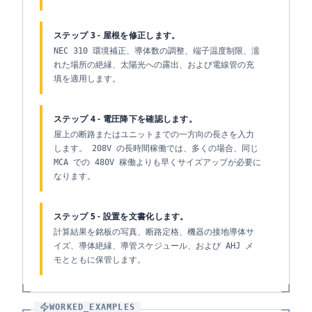
ステップ 3 - 屋根を修正します。
NEC 310 環境補正、導体数の調整、端子温度制限、濡
れた場所の絶縁、太陽光への露出、および電線管の充
填を適用します。
ステップ 4 - 電圧降下を確認します。
屋上の断路またはユニットまでの一方向の長さを入力
します。 208V の長時間稼働では、多くの場合、同じ
MCA での 480V 稼働よりも早くサイズアップが必要に
なります。
ステップ 5 - 設置を文書化します。
計算結果を銘板の写真、断路定格、機器の接地導体サ
イズ、導体絶縁、導管スケジュール、および AHJ メ
モとともに保管します。
WORKED_EXAMPLES