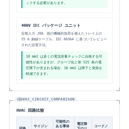
ックする必要があります。
400V IEC パッケージ ユニット
定格入力 28A、他の機械的負荷を備えたトレイ上の
55 m 銅線ケーブル、IEC 60364 に基づいてレビュー
された設置方法。
10 mm2 は多くの電流容量チェックに合格する可
能性がありますが、グループ化と第 525 条の電
圧降下が含まれる場合、16 mm2 は降下と発熱を
軽減できます。
HVAC_CIRCUIT_COMPARISON
HVAC 回路比较
可能性の
電圧降
サイジン
ある導体
コードノ
回路
下のリ