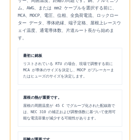
サー、周囲温度、距離の問題です。銅、アルミニウ
ム、AWG、または mm2 ケーブルを選択する前に、
MCA、MOCP、電圧、位相、全負荷電流、ロックロー
ター データ、導体絶縁、端子定格、屋根上レースウ
ェイ温度、通電導体数、片道ルート長から始めま
す。
最初に銘板
リストされている RTU の場合、現場で調整する前に
MCA が導体のサイズを決定し、MOCP がブレーカーま
たはヒューズのサイズを決定します。
屋根の熱が重要です。
屋根の周囲温度が 45 C でグループ化された配線路で
は、NEC 310 の補正および調整係数に基づいて使用可
能な電流容量が減少する可能性があります。
距離が重要です。