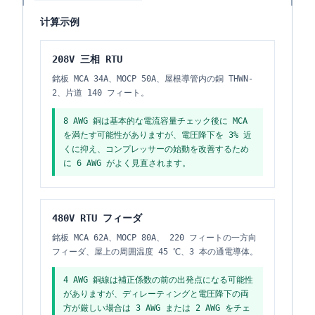
计算示例
208V 三相 RTU
銘板 MCA 34A、MOCP 50A、屋根導管内の銅 THWN-
2、片道 140 フィート。
8 AWG 銅は基本的な電流容量チェック後に MCA
を満たす可能性がありますが、電圧降下を 3% 近
くに抑え、コンプレッサーの始動を改善するため
に 6 AWG がよく見直されます。
480V RTU フィーダ
銘板 MCA 62A、MOCP 80A、 220 フィートの一方向
フィーダ、屋上の周囲温度 45 ℃、3 本の通電導体。
4 AWG 銅線は補正係数の前の出発点になる可能性
がありますが、ディレーティングと電圧降下の両
方が厳しい場合は 3 AWG または 2 AWG をチェ