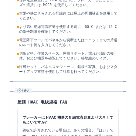
導体電流容量には MCA を使用し、ブレーカーまたはヒュー
ズの選択には MOCP を使用してください。
太陽や熱にさらされる配線路には屋上の周囲補正を適用して
ください。
より高い絶縁電流容量を使用する前に、60 C または 75 C
の端子制限を確認してください。
電圧降下ツールでパネルから切断またはユニットまでの片道
のルート長を入力してください。
切断定格、作業スペース、屋根サポート、濡れた場所の導
体、および機器を確認してください。接地線のサイズ。
許可セット、パネルスケジュール、銘板の写真、およびスタ
ートアップ書類を使用して計算を行ってください。
FAQ
屋顶 HVAC 电线规格 FAQ
ブレーカーは HVAC 機器の配線電流容量より大きくて
もよいですか?
銘板で許可されている場合は、多くの場合、「はい」で