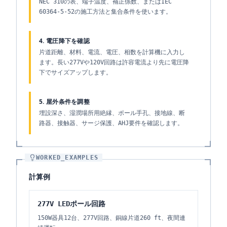
NEC 310の表、端子温度、補正係数、またはIEC
60364-5-52の施工方法と集合条件を使います。
4. 電圧降下を確認
片道距離、材料、電流、電圧、相数を計算機に入力し
ます。長い277Vや120V回路は許容電流より先に電圧降
下でサイズアップします。
5. 屋外条件を調整
埋設深さ、湿潤場所用絶縁、ポール手孔、接地線、断
路器、接触器、サージ保護、AHJ要件を確認します。
WORKED_EXAMPLES
計算例
277V LEDポール回路
150W器具12台、277V回路、銅線片道260 ft、夜間連