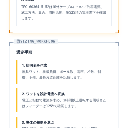
IEC 60364-5-52は屋外ケーブルについて許容電流、
施工方法、集合、周囲温度、第525項の電圧降下を確認
します。
SIZING_WORKFLOW
選定手順
1. 照明表を作成
器具ワット、看板負荷、ポール数、電圧、相数、制
御、予備、最長片道距離を記録します。
2. ワットを設計電流へ変換
電圧と相数で電流を求め、3時間以上運転する照明また
はフィーダーは125%で確認します。
3. 導体の根拠を選ぶ