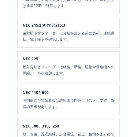
は通常125%で計算します。
NEC 215.2(A)(1)と215.3
遠方照明盤フィーダーは分岐を加える前に負荷、連続運
転、電圧降下を確認します。
NEC 225
屋外分岐とフィーダーは経路、断路、建物や構造物への
供給ルールを追加します。
NEC 410と600
照明器具と電気看板は許容電流以外にリスト、支持、断
路の要求があります。
NEC 300、310、250
地下管路、湿潤絶縁、許容電流、補正、接地をまとめて