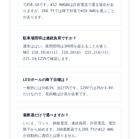
で約8.1Aです。#12 AWG銅は許容電流で通る場合があ
りますが、260 ftでは降下対策で#10 AWGを選ぶこと
があります。
駐車場照明は連続負荷ですか？
通常ははい。夜間照明は3時間を超えることが多く、
NEC 210.19(A)(1)、210.20(A)、215.2(A)(1)、
215.3を125%で確認します。
LEDポールの降下目標は？
一般的には分岐3%、合計5%です。120Vでは3%が3.6V
だけなので、長距離は計算が必要です。
遮断器だけで選べますか？
いいえ。ワット、銘板電流、連続負荷、許容電流、電圧
降下から始めます。20A遮断器でも200 ftの#12 AWG
が自動的に適切とは限りません。