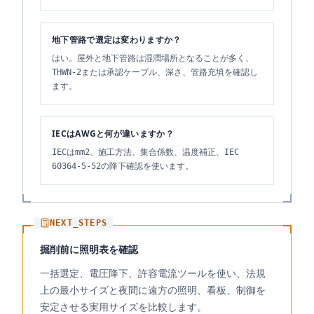
地下管路で選定は変わりますか？
はい。屋外と地下管路は湿潤場所となることが多く、
THWN-2または承認ケーブル、深さ、管路充填を確認し
ます。
IECはAWGと何が違いますか？
IECはmm2、施工方法、集合係数、温度補正、IEC
60364-5-52の降下確認を使います。
NEXT_STEPS
掘削前に照明表を確認
一括選定、電圧降下、許容電流ツールを使い、法規
上の最小サイズと夜間に遠方の照明、看板、制御を
安定させる実用サイズを比較します。