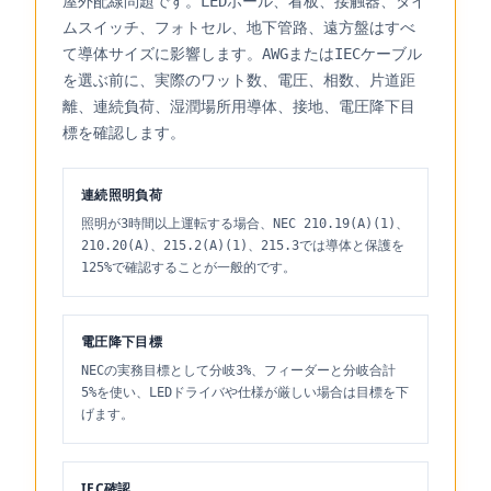
屋外配線問題です。LEDポール、看板、接触器、タイ
ムスイッチ、フォトセル、地下管路、遠方盤はすべ
て導体サイズに影響します。AWGまたはIECケーブル
を選ぶ前に、実際のワット数、電圧、相数、片道距
離、連続負荷、湿潤場所用導体、接地、電圧降下目
標を確認します。
連続照明負荷
照明が3時間以上運転する場合、NEC 210.19(A)(1)、
210.20(A)、215.2(A)(1)、215.3では導体と保護を
125%で確認することが一般的です。
電圧降下目標
NECの実務目標として分岐3%、フィーダーと分岐合計
5%を使い、LEDドライバや仕様が厳しい場合は目標を下
げます。
IEC確認