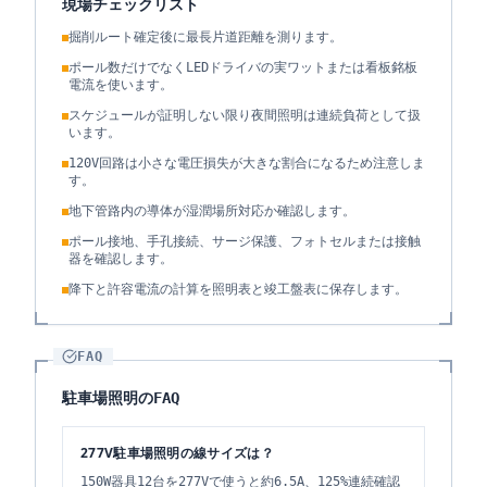
現場チェックリスト
掘削ルート確定後に最長片道距離を測ります。
ポール数だけでなくLEDドライバの実ワットまたは看板銘板
電流を使います。
スケジュールが証明しない限り夜間照明は連続負荷として扱
います。
120V回路は小さな電圧損失が大きな割合になるため注意しま
す。
地下管路内の導体が湿潤場所対応か確認します。
ポール接地、手孔接続、サージ保護、フォトセルまたは接触
器を確認します。
降下と許容電流の計算を照明表と竣工盤表に保存します。
FAQ
駐車場照明のFAQ
277V駐車場照明の線サイズは？
150W器具12台を277Vで使うと約6.5A、125%連続確認