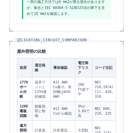
一部の施工方法では6 mm2が通る場合があります
が、集合とIEC 60364-5-52第525項の降下を含
めて10 mm2を確認します。
LIGHTING_CIRCUIT_COMPARISON
屋外照明の比較
電圧降
選定根
負荷
導体確認
下リス
コード注記
拠
ク
277V
器具ワ
#12 AWG
NEC
200
ポー
ットと
Cu最小、長
210.19(A)
ft超で
ル分
125%連
距離は#10
(1), 410,
中
岐
続確認
AWG
310
120V
銘板負
3%が
#12 AWG
NEC 600,
看板
荷と制
3.6Vで
Cuから確認
210, 225
回路
御
高
遠方
NEC
照明
計算負
許容電流、
大型駐
215.2(A)