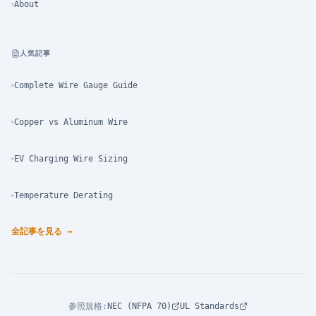
About
人気記事
Complete Wire Gauge Guide
Copper vs Aluminum Wire
EV Charging Wire Sizing
Temperature Derating
全記事を見る
→
参照規格
:
NEC (NFPA 70)
UL Standards