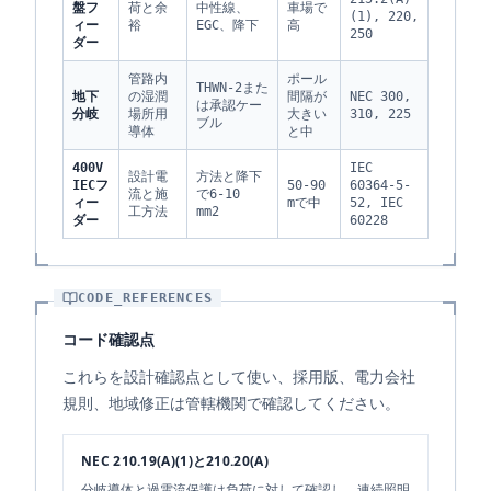
盤フ
荷と余
中性線、
車場で
(1), 220,
ィー
裕
EGC、降下
高
250
ダー
管路内
ポール
THWN-2また
地下
の湿潤
間隔が
NEC 300,
は承認ケー
分岐
場所用
大きい
310, 225
ブル
導体
と中
400V
IEC
設計電
方法と降下
IECフ
50-90
60364-5-
流と施
で6-10
ィー
mで中
52, IEC
工方法
mm2
ダー
60228
CODE_REFERENCES
コード確認点
これらを設計確認点として使い、採用版、電力会社
規則、地域修正は管轄機関で確認してください。
NEC 210.19(A)(1)と210.20(A)
分岐導体と過電流保護は負荷に対して確認し、連続照明