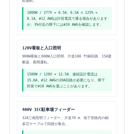
続運転。
1800W / 277V = 6.5A、6.5A x 125% =
8.1A。#12 AWGは許容電流で通る場合があります
が、3%付近の降下には#10 AWGを確認します。
120V看板と入口照明
900W看板と600W入口照明、片道180 ft銅回路、15A遮
断器、夜間運転。
1500W / 120V = 12.5A、連続設計電流は
15.6A。#12 AWGの20A回路が必要になり、降下
対策で#10 AWGを選ぶことがあります。
400V IEC駐車場フィーダー
32A三相照明フィーダー、片道70 m、地下管路内の銅
多芯ケーブルで回路が集合。