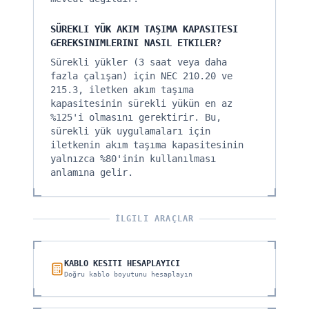
SÜREKLI YÜK AKIM TAŞIMA KAPASITESI
GEREKSINIMLERINI NASIL ETKILER?
Sürekli yükler (3 saat veya daha
fazla çalışan) için NEC 210.20 ve
215.3, iletken akım taşıma
kapasitesinin sürekli yükün en az
%125'i olmasını gerektirir. Bu,
sürekli yük uygulamaları için
iletkenin akım taşıma kapasitesinin
yalnızca %80'inin kullanılması
anlamına gelir.
İLGILI ARAÇLAR
KABLO KESITI HESAPLAYICI
Doğru kablo boyutunu hesaplayın