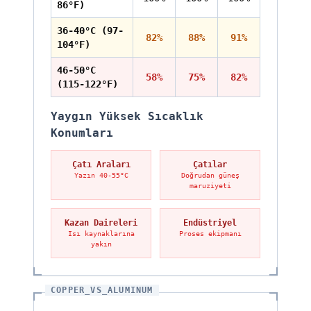
86°F)
36-40°C (97-
82%
88%
91%
104°F)
46-50°C
58%
75%
82%
(115-122°F)
Yaygın Yüksek Sıcaklık
Konumları
Çatı Araları
Çatılar
Yazın 40-55°C
Doğrudan güneş
maruziyeti
Kazan Daireleri
Endüstriyel
Isı kaynaklarına
Proses ekipmanı
yakın
COPPER_VS_ALUMINUM