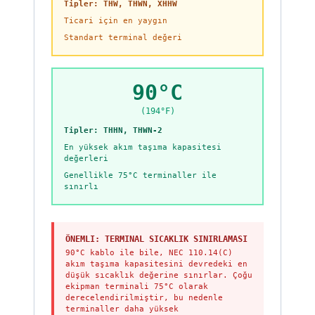
Tipler: THW, THWN, XHHW
Ticari için en yaygın
Standart terminal değeri
90°C
(194°F)
Tipler: THHN, THWN-2
En yüksek akım taşıma kapasitesi
değerleri
Genellikle 75°C terminaller ile
sınırlı
ÖNEMLI: TERMINAL SICAKLIK SINIRLAMASI
90°C kablo ile bile, NEC 110.14(C)
akım taşıma kapasitesini devredeki en
düşük sıcaklık değerine sınırlar. Çoğu
ekipman terminali 75°C olarak
derecelendirilmiştir, bu nedenle
terminaller daha yüksek