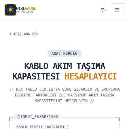
WIRE
GAUGE
CALCULATOR
ARAÇLARA DÖN
ARAÇ MODÜLÜ
KABLO
AKIM
TAŞIMA
KAPASITESI
HESAPLAYICI
//
NEC TABLO 310.16'YA GÖRE SICAKLIK VE GRUPLAMA
DÜŞÜRME FAKTÖRLERI ILE MAKSIMUM AKIM TAŞIMA
KAPASITESINI HESAPLAYIN
//
INPUT_PARAMETERS
KABLO KESITI (AWG/KCMIL)