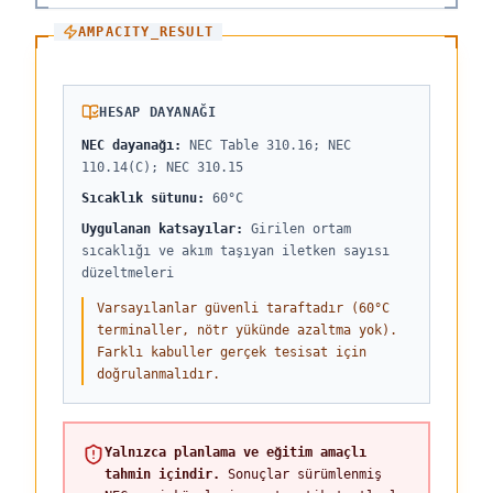
AMPACITY_RESULT
HESAP DAYANAĞI
NEC dayanağı
:
NEC Table 310.16; NEC
110.14(C); NEC 310.15
Sıcaklık sütunu
:
60°C
Uygulanan katsayılar
:
Girilen ortam
sıcaklığı ve akım taşıyan iletken sayısı
düzeltmeleri
Varsayılanlar güvenli taraftadır (60°C
terminaller, nötr yükünde azaltma yok).
Farklı kabuller gerçek tesisat için
doğrulanmalıdır.
Yalnızca planlama ve eğitim amaçlı
tahmin içindir.
Sonuçlar sürümlenmiş