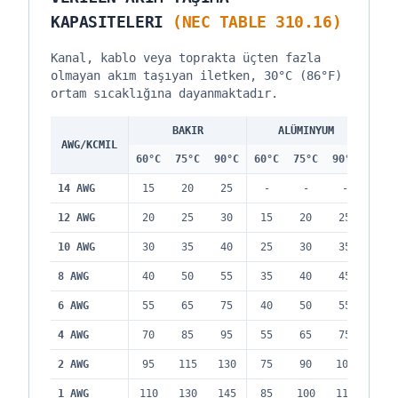
KAPASITELERI
(NEC TABLE 310.16)
Kanal, kablo veya toprakta üçten fazla
olmayan akım taşıyan iletken, 30°C (86°F)
ortam sıcaklığına dayanmaktadır.
BAKIR
ALÜMINYUM
AWG/KCMIL
60°C
75°C
90°C
60°C
75°C
90°C
14
AWG
15
20
25
-
-
-
12
AWG
20
25
30
15
20
25
10
AWG
30
35
40
25
30
35
8
AWG
40
50
55
35
40
45
6
AWG
55
65
75
40
50
55
4
AWG
70
85
95
55
65
75
2
AWG
95
115
130
75
90
100
1
AWG
110
130
145
85
100
115