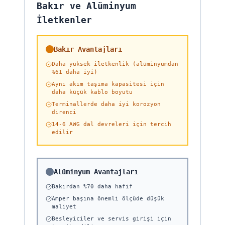
Bakır ve Alüminyum
İletkenler
Bakır Avantajları
Daha yüksek iletkenlik (alüminyumdan
%61 daha iyi)
Aynı akım taşıma kapasitesi için
daha küçük kablo boyutu
Terminallerde daha iyi korozyon
direnci
14-6 AWG dal devreleri için tercih
edilir
Alüminyum Avantajları
Bakırdan %70 daha hafif
Amper başına önemli ölçüde düşük
maliyet
Besleyiciler ve servis girişi için