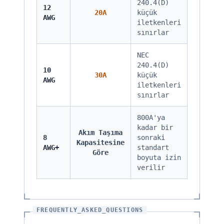
240.4(D)
12
20A
küçük
AWG
iletkenleri
sınırlar
NEC
240.4(D)
10
30A
küçük
AWG
iletkenleri
sınırlar
800A'ya
kadar bir
Akım Taşıma
8
sonraki
Kapasitesine
AWG+
standart
Göre
boyuta izin
verilir
FREQUENTLY_ASKED_QUESTIONS