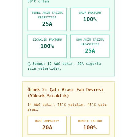
30°C ortam
TEMEL AKIM TAŞIMA
GRUP FAKTÖRÜ
KAPASITESI
100%
25A
SICAKLIK FAKTÖRÜ
SON AKIM TAŞIMA
KAPASITESI
100%
25A
Sonuç
:
12 AWG bakır, 20A sigorta
için yeterlidir.
Örnek 2: Çatı Arası Fan Devresi
(Yüksek Sıcaklık)
14 AWG bakır, 75°C yalıtım, 45°C çatı
arası
BASE AMPACITY
BUNDLE FACTOR
20A
100%