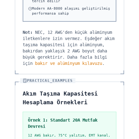
tercih edilir
Modern AA-8000 alaşımı geliştirilmiş
performansa sahip
Not
:
NEC, 12 AWG'den küçük alüminyum
iletkenlere izin vermez. Eşdeğer akım
taşıma kapasitesi için alüminyum,
bakırdan yaklaşık 2 AWG boyut daha
büyük gerektirir. Daha fazla bilgi
için
bakır ve alüminyum kılavuzu
.
PRACTICAL_EXAMPLES
Akım Taşıma Kapasitesi
Hesaplama Örnekleri
Örnek 1: Standart 20A Mutfak
Devresi
12 AWG bakır, 75°C yalıtım, EMT kanal,