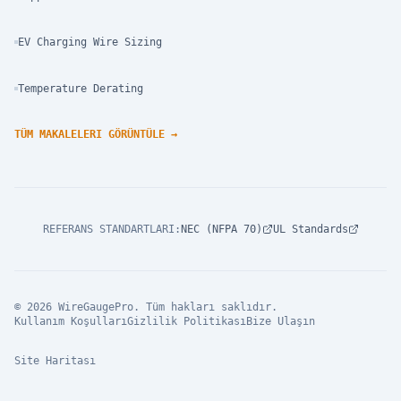
EV Charging Wire Sizing
Temperature Derating
TÜM MAKALELERI GÖRÜNTÜLE
→
REFERANS STANDARTLARI
:
NEC (NFPA 70)
UL Standards
© 2026 WireGaugePro. Tüm hakları saklıdır.
Kullanım Koşulları
Gizlilik Politikası
Bize Ulaşın
Site Haritası