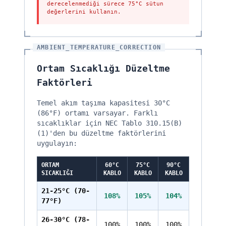
derecelenmediği sürece 75°C sütun
değerlerini kullanın.
AMBIENT_TEMPERATURE_CORRECTION
Ortam Sıcaklığı Düzeltme
Faktörleri
Temel akım taşıma kapasitesi 30°C
(86°F) ortamı varsayar. Farklı
sıcaklıklar için NEC Tablo 310.15(B)
(1)'den bu düzeltme faktörlerini
uygulayın:
ORTAM
60°C
75°C
90°C
SICAKLIĞI
KABLO
KABLO
KABLO
21-25°C (70-
108%
105%
104%
77°F)
26-30°C (78-
100%
100%
100%