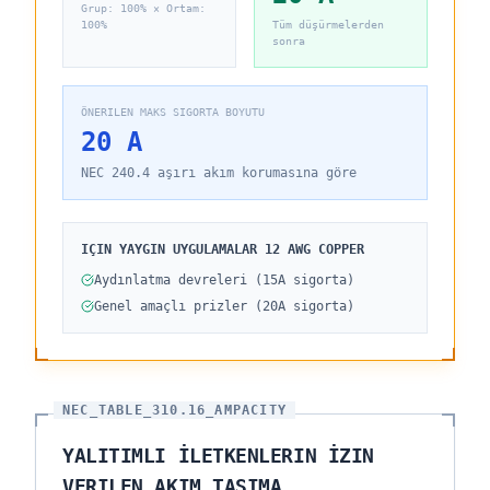
Grup
:
100
% ×
Ortam
:
100
%
Tüm düşürmelerden
sonra
ÖNERILEN MAKS SIGORTA BOYUTU
20 A
NEC 240.4 aşırı akım korumasına göre
IÇIN YAYGIN UYGULAMALAR
12
AWG
COPPER
Aydınlatma devreleri (15A sigorta)
Genel amaçlı prizler (20A sigorta)
NEC_TABLE_310.16_AMPACITY
YALITIMLI İLETKENLERIN İZIN
VERILEN AKIM TAŞIMA