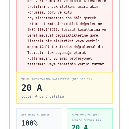
NEC veri kümeleri ve otomatik testlerle
üretilir; ancak iletken, aşırı akım
koruması, boru ve kutu
boyutlandırmasının son hâli gerçek
ekipman terminal sıcaklık değerlerine
(NEC 110.14(C)), tesisat koşullarına ve
yerel mevzuat değişikliklerine göre,
lisanslı bir elektrikçi veya yetkili
makam (AHJ) tarafından doğrulanmalıdır.
Tesisatın tek dayanağı olarak
kullanmayın. Bu araç profesyonel
tasarımın veya denetimin yerini tutmaz.
TEMEL AKIM TAŞIMA KAPASITESI (NEC 310.16)
20
A
copper
@
60
°C
yalıtım
BIRLEŞIK DÜŞÜRME
DÜZELTILMIŞ AKIM
TAŞIMA KAPASITESI
100
%
20
A