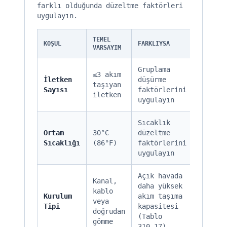
farklı olduğunda düzeltme faktörleri
uygulayın.
TEMEL
KOŞUL
FARKLIYSA
VARSAYIM
Gruplama
≤3 akım
İletken
düşürme
taşıyan
Sayısı
faktörlerini
iletken
uygulayın
Sıcaklık
Ortam
30°C
düzeltme
Sıcaklığı
(86°F)
faktörlerini
uygulayın
Açık havada
Kanal,
daha yüksek
kablo
Kurulum
akım taşıma
veya
Tipi
kapasitesi
doğrudan
(Tablo
gömme
310.17)