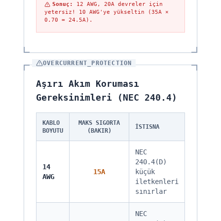
Sonuç
:
12 AWG, 20A devreler için
yetersiz! 10 AWG'ye yükseltin (35A ×
0.70 = 24.5A).
OVERCURRENT_PROTECTION
Aşırı Akım Koruması
Gereksinimleri (NEC 240.4)
KABLO
MAKS SIGORTA
İSTISNA
BOYUTU
(BAKIR)
NEC
240.4(D)
14
15A
küçük
AWG
iletkenleri
sınırlar
NEC