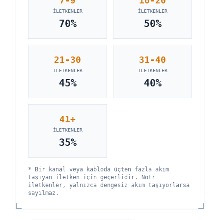
7-9
10-20
İLETKENLER
İLETKENLER
70
%
50
%
21-30
31-40
İLETKENLER
İLETKENLER
45
%
40
%
41+
İLETKENLER
35
%
* Bir kanal veya kabloda üçten fazla akım
taşıyan iletken için geçerlidir. Nötr
iletkenler, yalnızca dengesiz akım taşıyorlarsa
sayılmaz.