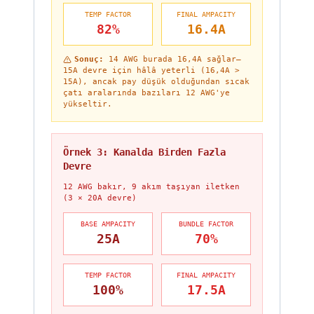
TEMP FACTOR
FINAL AMPACITY
82%
16.4A
Sonuç
:
14 AWG burada 16,4A sağlar—
15A devre için hâlâ yeterli (16,4A >
15A), ancak pay düşük olduğundan sıcak
çatı aralarında bazıları 12 AWG'ye
yükseltir.
Örnek 3: Kanalda Birden Fazla
Devre
12 AWG bakır, 9 akım taşıyan iletken
(3 × 20A devre)
BASE AMPACITY
BUNDLE FACTOR
25A
70%
TEMP FACTOR
FINAL AMPACITY
100%
17.5A