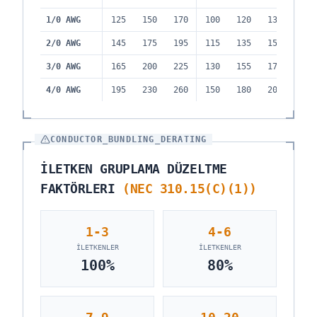
1/0
AWG
125
150
170
100
120
135
2/0
AWG
145
175
195
115
135
150
3/0
AWG
165
200
225
130
155
175
4/0
AWG
195
230
260
150
180
205
CONDUCTOR_BUNDLING_DERATING
İLETKEN GRUPLAMA DÜZELTME
FAKTÖRLERI
(NEC 310.15(C)(1))
1-3
4-6
İLETKENLER
İLETKENLER
100
%
80
%