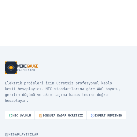
WIRE
GAUGE
CALCULATOR
Elektrik projeleri için ücretsiz profesyonel kablo
kesit hesaplayıcı. NEC standartlarına göre AWG boyutu,
gerilim düşümü ve akım taşıma kapasitesini doğru
hesaplayın.
NEC UYUMLU
SONSUZA KADAR ÜCRETSIZ
EXPERT REVIEWED
HESAPLAYICILAR