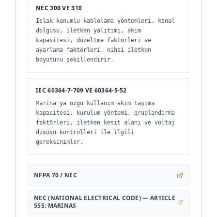
NEC 300 VE 310
Islak konumlu kablolama yöntemleri, kanal
dolgusu, iletken yalıtımı, akım
kapasitesi, düzeltme faktörleri ve
ayarlama faktörleri, nihai iletken
boyutunu şekillendirir.
IEC 60364-7-709 VE 60364-5-52
Marina'ya özgü kullanım akım taşıma
kapasitesi, kurulum yöntemi, gruplandırma
faktörleri, iletken kesit alanı ve voltaj
düşüşü kontrolleri ile ilgili
gereksinimler.
NFPA 70 / NEC
NEC (NATIONAL ELECTRICAL CODE) — ARTICLE
555: MARINAS