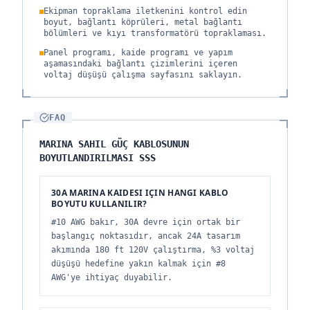
Ekipman topraklama iletkenini kontrol edin
boyut, bağlantı köprüleri, metal bağlantı
bölümleri ve kıyı transformatörü topraklaması.
Panel programı, kaide programı ve yapım
aşamasındaki bağlantı çizimlerini içeren
voltaj düşüşü çalışma sayfasını saklayın.
FAQ
MARINA SAHIL GÜÇ KABLOSUNUN
BOYUTLANDIRILMASI SSS
30A MARINA KAIDESI IÇIN HANGI KABLO
BOYUTU KULLANILIR?
#10 AWG bakır, 30A devre için ortak bir
başlangıç noktasıdır, ancak 24A tasarım
akımında 180 ft 120V çalıştırma, %3 voltaj
düşüşü hedefine yakın kalmak için #8
AWG'ye ihtiyaç duyabilir.