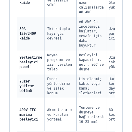
ve tasarım
kaide
uzun
ötesinde
yükü
çalışmalarda
yüksek
#8 AWG
#6 AWG Cu
incelemeyi
50A
İki kutuplu
Uzun
başlatır,
120/240V
kıyı güç
parmaklar
mesafe için
kaide
devresi
için orta
daha
büyüktür
Kayma
Besleyici
Yerleştirme
Uzun
programı ve
kapasitesi,
besleyici
iskelelerde
izin verilen
nötr, EGC ve
paneli
yüksek
talep
düşme
Esnek
Listelenmiş
Hareket ve
Yüzer
yönlendirme
kablo veya
korozyona
yükleme
ve ıslak
kanal
dayanıklı
bölümü
konum
iletkenleri
orta
Yönteme ve
400V IEC
Akım tasarımı
60-100 m
düşmeye
marina
ve kurulum
koşularda
bağlı olarak
besleyici
yöntemi
orta
16-25 mm2