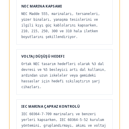
NEC MARINA KAPSAMI
NEC Madde 555, marinaları, tersaneleri,
yüzer binaları, yanaşma tesislerini ve
ilgili kıyı güç kablolarını kapsarken,
210, 215, 250, 300 ve 310 hala iletken
boyutlarını şekillendiriyor.
VOLTAJ DÜŞÜŞÜ HEDEFI
Ortak NEC tasarım hedefleri olarak %3 dal
devresi ve %5 besleyici artı dal kullanın,
ardından uzun iskeleler veya gemideki
hassaslar için hedefi sıkılaştırın şarj
cihazları.
IEC MARINA ÇAPRAZ KONTROLÜ
IEC 60364-7-709 marinaları ve benzeri
yerleri kapsarken, IEC 60364-5-52 kurulum
yöntemini, gruplandırmayı, akımı ve voltaj