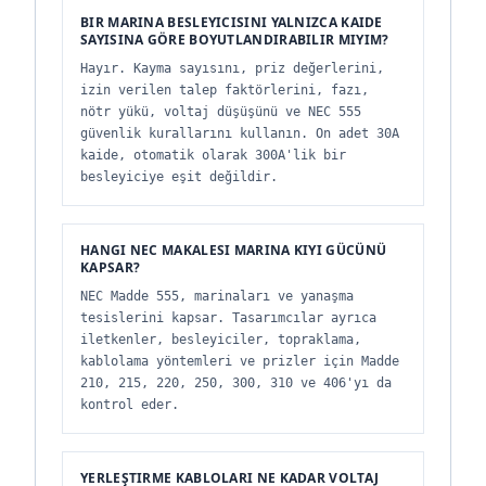
BIR MARINA BESLEYICISINI YALNIZCA KAIDE
SAYISINA GÖRE BOYUTLANDIRABILIR MIYIM?
Hayır. Kayma sayısını, priz değerlerini,
izin verilen talep faktörlerini, fazı,
nötr yükü, voltaj düşüşünü ve NEC 555
güvenlik kurallarını kullanın. On adet 30A
kaide, otomatik olarak 300A'lik bir
besleyiciye eşit değildir.
HANGI NEC MAKALESI MARINA KIYI GÜCÜNÜ
KAPSAR?
NEC Madde 555, marinaları ve yanaşma
tesislerini kapsar. Tasarımcılar ayrıca
iletkenler, besleyiciler, topraklama,
kablolama yöntemleri ve prizler için Madde
210, 215, 220, 250, 300, 310 ve 406'yı da
kontrol eder.
YERLEŞTIRME KABLOLARI NE KADAR VOLTAJ