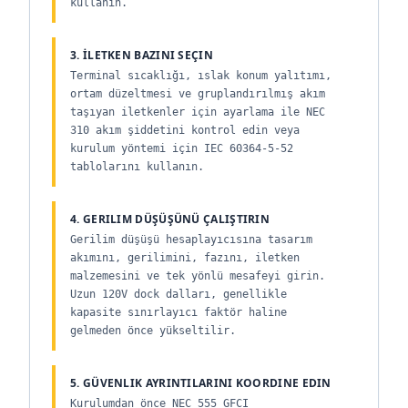
kullanın.
3. İLETKEN BAZINI SEÇIN
Terminal sıcaklığı, ıslak konum yalıtımı,
ortam düzeltmesi ve gruplandırılmış akım
taşıyan iletkenler için ayarlama ile NEC
310 akım şiddetini kontrol edin veya
kurulum yöntemi için IEC 60364-5-52
tablolarını kullanın.
4. GERILIM DÜŞÜŞÜNÜ ÇALIŞTIRIN
Gerilim düşüşü hesaplayıcısına tasarım
akımını, gerilimini, fazını, iletken
malzemesini ve tek yönlü mesafeyi girin.
Uzun 120V dock dalları, genellikle
kapasite sınırlayıcı faktör haline
gelmeden önce yükseltilir.
5. GÜVENLIK AYRINTILARINI KOORDINE EDIN
Kurulumdan önce NEC 555 GFCI