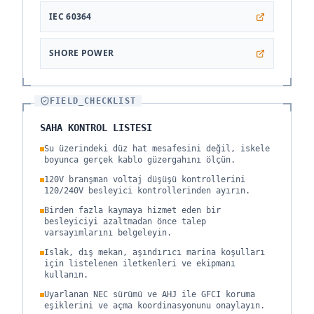
IEC 60364
SHORE POWER
FIELD_CHECKLIST
SAHA KONTROL LISTESI
Su üzerindeki düz hat mesafesini değil, iskele
boyunca gerçek kablo güzergahını ölçün.
120V branşman voltaj düşüşü kontrollerini
120/240V besleyici kontrollerinden ayırın.
Birden fazla kaymaya hizmet eden bir
besleyiciyi azaltmadan önce talep
varsayımlarını belgeleyin.
Islak, dış mekan, aşındırıcı marina koşulları
için listelenen iletkenleri ve ekipmanı
kullanın.
Uyarlanan NEC sürümü ve AHJ ile GFCI koruma
eşiklerini ve açma koordinasyonunu onaylayın.