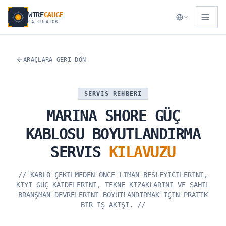
WIRE
GAUGE
CALCULATOR
ARAÇLARA GERI DÖN
SERVIS REHBERI
MARINA
SHORE
GÜÇ
KABLOSU
BOYUTLANDIRMA
SERVIS
KILAVUZU
//
KABLO ÇEKILMEDEN ÖNCE LIMAN BESLEYICILERINI,
KIYI GÜÇ KAIDELERINI, TEKNE KIZAKLARINI VE SAHIL
BRANŞMAN DEVRELERINI BOYUTLANDIRMAK IÇIN PRATIK
BIR IŞ AKIŞI.
//