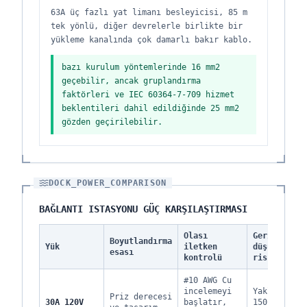
63A üç fazlı yat limanı besleyicisi, 85 m
tek yönlü, diğer devrelerle birlikte bir
yükleme kanalında çok damarlı bakır kablo.
bazı kurulum yöntemlerinde 16 mm2
geçebilir, ancak gruplandırma
faktörleri ve IEC 60364-7-709 hizmet
beklentileri dahil edildiğinde 25 mm2
gözden geçirilebilir.
DOCK_POWER_COMPARISON
BAĞLANTI ISTASYONU GÜÇ KARŞILAŞTIRMASI
Olası
Gerilim
Boyutlandırma
Yük
iletken
düşüşü
esası
kontrolü
riski
#10 AWG Cu
incelemeyi
Yaklaşık
Priz derecesi
30A 120V
başlatır,
150 ft'nin