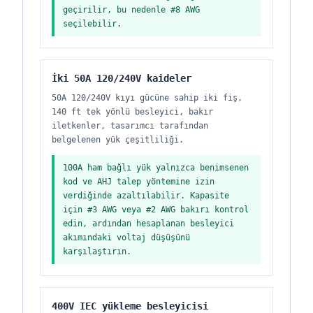
geçirilir, bu nedenle #8 AWG
seçilebilir.
İki 50A 120/240V kaideler
50A 120/240V kıyı gücüne sahip iki fiş,
140 ft tek yönlü besleyici, bakır
iletkenler, tasarımcı tarafından
belgelenen yük çeşitliliği.
100A ham bağlı yük yalnızca benimsenen
kod ve AHJ talep yöntemine izin
verdiğinde azaltılabilir. Kapasite
için #3 AWG veya #2 AWG bakırı kontrol
edin, ardından hesaplanan besleyici
akımındaki voltaj düşüşünü
karşılaştırın.
400V IEC yükleme besleyicisi