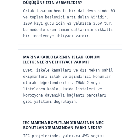
DÜŞÜŞÜNE IZIN VERMELIDIR?
Ortak tasarım hedefi bir dal devresinde %3
ve toplam besleyici artı dalın %5'idir.
120V kıyı gücü için %3 yalnızca 3,6V'tur,
bu nedenle uzun liman dallarının dikkatli
bir incelemeye ihtiyacı vardır.
MARINA KABLOLARININ ISLAK KONUM
ILETKENLERINE IHTIYACI VAR MI?
Evet, iskele kanalları ve dış mekan sahil
ekipmanları ıslak ve aşındırıcı konumlar
olarak değerlendirilir. THWN-2 veya
listelenen kablo, kaide listeleri ve
korozyona dayanıklı bağlantı parçaları
gibi yalıtımı doğrulayın.
IEC MARINA BOYUTLANDIRMASININ NEC
BOYUTLANDIRMASINDAN FARKI NEDIR?
IEC projelerinde, yalnızca AWG seçimi