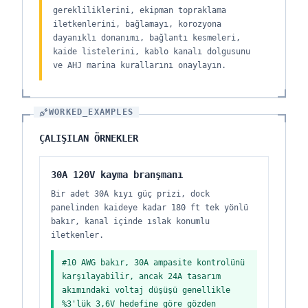
gerekliliklerini, ekipman topraklama
iletkenlerini, bağlamayı, korozyona
dayanıklı donanımı, bağlantı kesmeleri,
kaide listelerini, kablo kanalı dolgusunu
ve AHJ marina kurallarını onaylayın.
WORKED_EXAMPLES
ÇALIŞILAN ÖRNEKLER
30A 120V kayma branşmanı
Bir adet 30A kıyı güç prizi, dock
panelinden kaideye kadar 180 ft tek yönlü
bakır, kanal içinde ıslak konumlu
iletkenler.
#10 AWG bakır, 30A ampasite kontrolünü
karşılayabilir, ancak 24A tasarım
akımındaki voltaj düşüşü genellikle
%3'lük 3,6V hedefine göre gözden