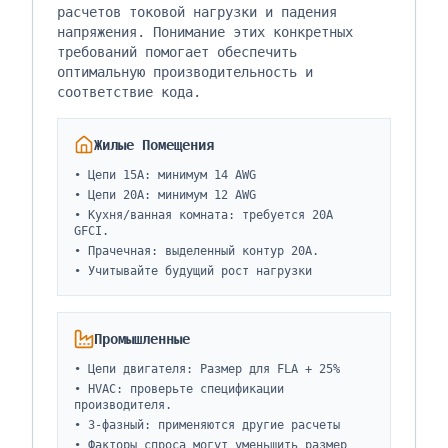
расчетов токовой нагрузки и падения
напряжения. Понимание этих конкретных
требований помогает обеспечить
оптимальную производительность и
соответствие кода.
Жилые Помещения
•
Цепи 15A: минимум 14 AWG
•
Цепи 20A: минимум 12 AWG
•
Кухня/ванная комната: требуется 20A
GFCI.
•
Прачечная: выделенный контур 20A.
•
Учитывайте будущий рост нагрузки
Промышленные
•
Цепи двигателя: Размер для FLA + 25%
•
HVAC: проверьте спецификации
производителя.
•
3-фазный: применяются другие расчеты
•
Факторы спроса могут уменьшить размер