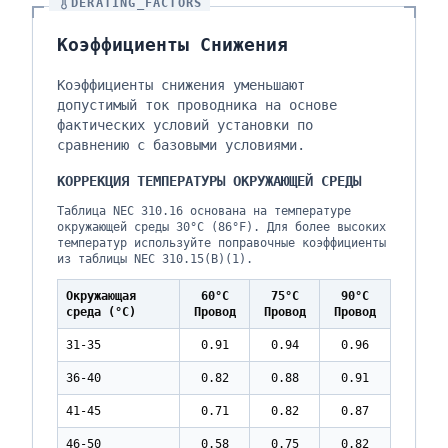
DERATING_FACTORS
Коэффициенты Снижения
Коэффициенты снижения уменьшают
допустимый ток проводника на основе
фактических условий установки по
сравнению с базовыми условиями.
КОРРЕКЦИЯ ТЕМПЕРАТУРЫ ОКРУЖАЮЩЕЙ СРЕДЫ
Таблица NEC 310.16 основана на температуре
окружающей среды 30°C (86°F). Для более высоких
температур используйте поправочные коэффициенты
из таблицы NEC 310.15(B)(1).
Окружающая
60°C
75°C
90°C
среда (°C)
Провод
Провод
Провод
31-35
0.91
0.94
0.96
36-40
0.82
0.88
0.91
41-45
0.71
0.82
0.87
46-50
0.58
0.75
0.82