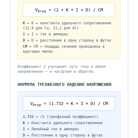
V
= (2 × K × I × D) / CM
drop
K
=
K = константа удельного сопротивления
(12,9 для Cu, 21,2 для Al)
I
=
I = ток в амперах
D
=
D = расстояние в одну сторону в футах
CM
=
CM = площадь сечения проводника в
круговых милах
Коэффициент 2 учитывает путь тока в обоих
направлениях — к нагрузке и обратно.
ФОРМУЛА ТРЕХФАЗНОГО ПАДЕНИЯ НАПРЯЖЕНИЯ
V
= (1.732 × K × I × D) / CM
drop
1.732
=
√3 (трехфазный коэффициент)
K
=
Константа удельного сопротивления
I
=
Линейный ток в амперах
D
=
Расстояние в одну сторону в футах