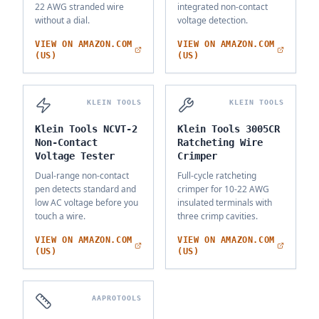
22 AWG stranded wire
integrated non-contact
without a dial.
voltage detection.
VIEW ON AMAZON.COM
VIEW ON AMAZON.COM
(US)
(US)
KLEIN TOOLS
KLEIN TOOLS
Klein Tools NCVT-2
Klein Tools 3005CR
Non-Contact
Ratcheting Wire
Voltage Tester
Crimper
Dual-range non-contact
Full-cycle ratcheting
pen detects standard and
crimper for 10-22 AWG
low AC voltage before you
insulated terminals with
touch a wire.
three crimp cavities.
VIEW ON AMAZON.COM
VIEW ON AMAZON.COM
(US)
(US)
AAPROTOOLS