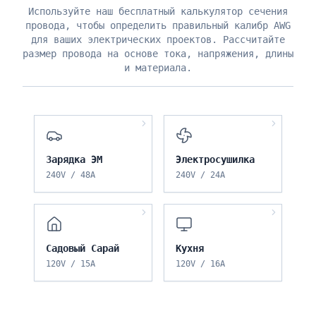
Используйте наш бесплатный калькулятор сечения
провода, чтобы определить правильный калибр AWG
для ваших электрических проектов. Рассчитайте
размер провода на основе тока, напряжения, длины
и материала.
Зарядка ЭМ
Электросушилка
240
V /
48
A
240
V /
24
A
Садовый Сарай
Кухня
120
V /
15
A
120
V /
16
A