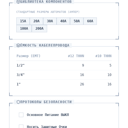
БИБЛИОТЕКА КОМПОНЕНТОВ
СТАНДАРТНЫЕ РАЗМЕРЫ АВТОМАТОВ (АМПЕР)
15
A
20
A
30
A
40
A
50
A
60
A
100
A
200
A
ЁМКОСТЬ КАБЕЛЕПРОВОДА
Размер (EMT)
#12 THHN
#10 THHN
1/2"
9
5
3/4"
16
10
1"
26
16
ПРОТОКОЛЫ БЕЗОПАСНОСТИ
Основное Питание ВЫКЛ
Носить Защитные Очки