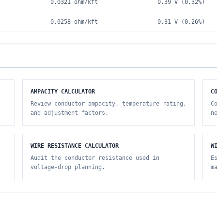
0.0321
ohm/kft
0.39 V
(
0.32%
)
0.0258
ohm/kft
0.31 V
(
0.26%
)
AMPACITY CALCULATOR
C
Review conductor ampacity, temperature rating,
C
and adjustment factors.
n
WIRE RESISTANCE CALCULATOR
W
Audit the conductor resistance used in
E
voltage-drop planning.
m