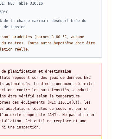
61; NEC Table 310.16
60°C
% de la charge maximale déséquilibrée du
e de tension
 sont prudentes (bornes à 60 °C, aucune
 du neutre). Toute autre hypothèse doit être
lation réelle.
 de planification et d'estimation
ltats reposent sur des jeux de données NEC
ts automatisés. Le dimensionnement définitif
ections contre les surintensités, conduits
ins être vérifié selon la température
ornes des équipements (NEC 110.14(C)), les
es adaptations locales du code, et par un
l'autorité compétente (AHJ). Ne pas utiliser
stallation. Cet outil ne remplace ni une
 ni une inspection.