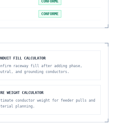
CONFORME
CONFORME
ONDUIT FILL CALCULATOR
onfirm raceway fill after adding phase,
eutral, and grounding conductors.
IRE WEIGHT CALCULATOR
stimate conductor weight for feeder pulls and
aterial planning.