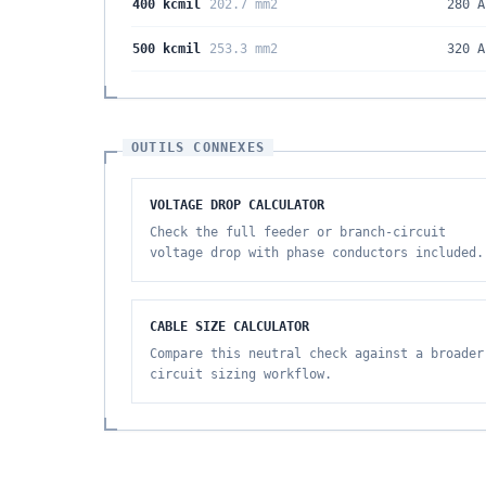
400 kcmil
202.7 mm2
280 A
500 kcmil
253.3 mm2
320 A
OUTILS CONNEXES
VOLTAGE DROP CALCULATOR
Check the full feeder or branch-circuit
voltage drop with phase conductors included.
CABLE SIZE CALCULATOR
Compare this neutral check against a broader
circuit sizing workflow.