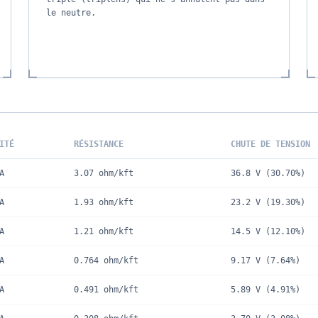
le neutre.
ITÉ
RÉSISTANCE
CHUTE DE TENSION
A
3.07
ohm/kft
36.8 V
(
30.70%
)
A
1.93
ohm/kft
23.2 V
(
19.30%
)
A
1.21
ohm/kft
14.5 V
(
12.10%
)
A
0.764
ohm/kft
9.17 V
(
7.64%
)
A
0.491
ohm/kft
5.89 V
(
4.91%
)