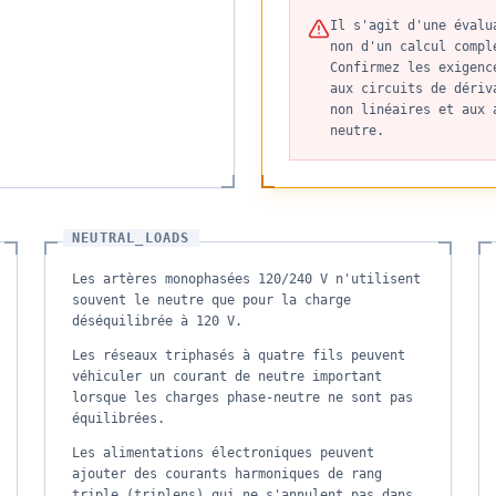
Il s'agit d'une évalu
non d'un calcul compl
Confirmez les exigenc
aux circuits de dériv
non linéaires et aux 
neutre.
NEUTRAL_LOADS
Les artères monophasées 120/240 V n'utilisent
souvent le neutre que pour la charge
déséquilibrée à 120 V.
Les réseaux triphasés à quatre fils peuvent
véhiculer un courant de neutre important
lorsque les charges phase-neutre ne sont pas
équilibrées.
Les alimentations électroniques peuvent
ajouter des courants harmoniques de rang
triple (triplens) qui ne s'annulent pas dans