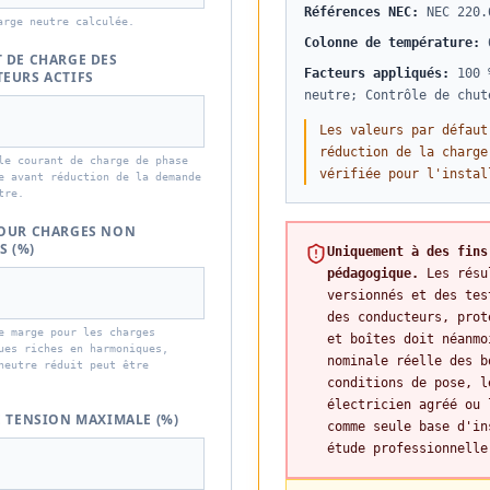
Références NEC
:
NEC 220.
arge neutre calculée.
Colonne de température
:
 DE CHARGE DES
Facteurs appliqués
:
100 
EURS ACTIFS
neutre; Contrôle de chut
Les valeurs par défaut
réduction de la charge
le courant de charge de phase
vérifiée pour l'instal
e avant réduction de la demande
tre.
OUR CHARGES NON
S (%)
Uniquement à des fins
pédagogique.
Les résu
versionnés et des tes
des conducteurs, prot
e marge pour les charges
et boîtes doit néanmo
ues riches en harmoniques,
nominale réelle des b
neutre réduit peut être
conditions de pose, l
électricien agréé ou 
E TENSION MAXIMALE (%)
comme seule base d'in
étude professionnelle