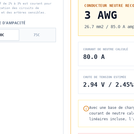
f de 2% à 3% est courant pour
CONDUCTEUR NEUTRE REC
cation des circuits de
3 AWG
 et des artères sensibles.
 D'AMPACITÉ
26.7 mm2
/
85.0 A
am
0
C
75
C
COURANT DE NEUTRE CALCULÉ
80.0 A
CHUTE DE TENSION ESTIMÉE
2.94 V / 2.45%
Avec une base de char
courant de neutre cal
linéaires incluse, l'