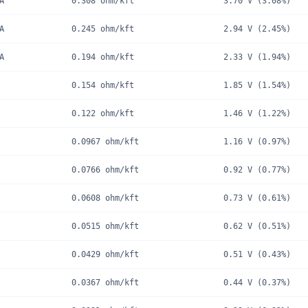
A
0.308
ohm/kft
3.70 V
(
3.08%
)
A
0.245
ohm/kft
2.94 V
(
2.45%
)
A
0.194
ohm/kft
2.33 V
(
1.94%
)
0.154
ohm/kft
1.85 V
(
1.54%
)
0.122
ohm/kft
1.46 V
(
1.22%
)
0.0967
ohm/kft
1.16 V
(
0.97%
)
0.0766
ohm/kft
0.92 V
(
0.77%
)
0.0608
ohm/kft
0.73 V
(
0.61%
)
0.0515
ohm/kft
0.62 V
(
0.51%
)
0.0429
ohm/kft
0.51 V
(
0.43%
)
0.0367
ohm/kft
0.44 V
(
0.37%
)