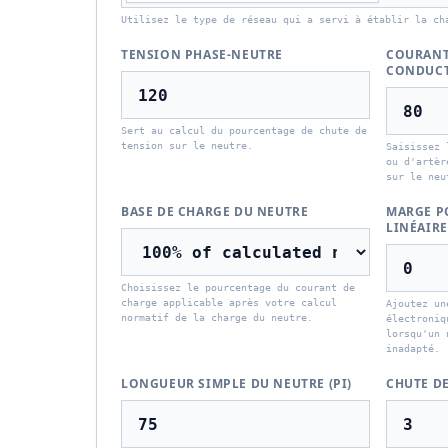
Utilisez le type de réseau qui a servi à établir la ch
TENSION PHASE-NEUTRE
COURANT
CONDUCT
Sert au calcul du pourcentage de chute de
tension sur le neutre.
Saisissez 
ou d'artèr
sur le neu
BASE DE CHARGE DU NEUTRE
MARGE P
LINÉAIRE
Choisissez le pourcentage du courant de
charge applicable après votre calcul
Ajoutez un
normatif de la charge du neutre.
électroniq
lorsqu'un 
inadapté.
LONGUEUR SIMPLE DU NEUTRE (PI)
CHUTE D