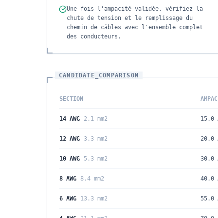
Une fois l'ampacité validée, vérifiez la
chute de tension et le remplissage du
chemin de câbles avec l'ensemble complet
des conducteurs.
CANDIDATE_COMPARISON
SECTION
AMPAC
14 AWG
2.1 mm2
15.0 
12 AWG
3.3 mm2
20.0 
10 AWG
5.3 mm2
30.0 
8 AWG
8.4 mm2
40.0 
6 AWG
13.3 mm2
55.0 