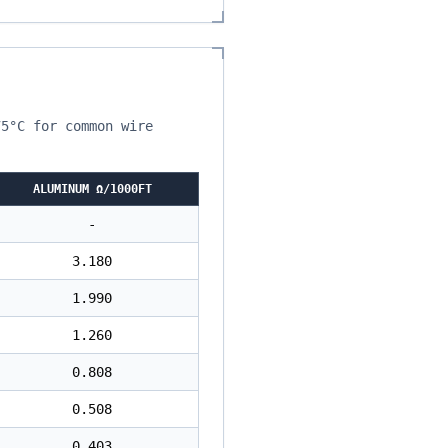
75°C for common wire
ALUMINUM Ω/1000FT
-
3.180
1.990
1.260
0.808
0.508
0.403