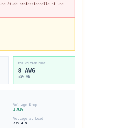
une étude professionnelle ni une
FOR VOLTAGE DROP
8
AWG
≤
3
% VD
Voltage Drop
1.91%
Voltage at Load
235.4 V