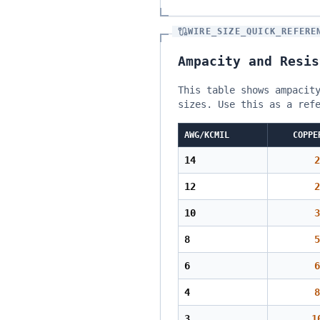
WIRE_SIZE_QUICK_REFERE
Ampacity and Resis
This table shows ampacit
sizes. Use this as a ref
AWG/KCMIL
COPPE
14
2
12
2
10
3
8
5
6
6
4
8
3
1