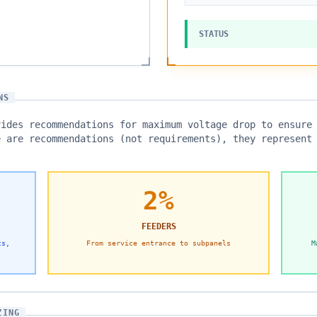
STATUS
NS
vides recommendations for maximum voltage drop to ensure
e are recommendations (not requirements), they represent
2%
FEEDERS
ts,
From service entrance to subpanels
M
ZING