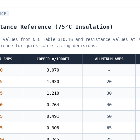
NCE
tance Reference (75°C Insulation)
y values from NEC Table 310.16 and resistance values at 
erence for quick cable sizing decisions.
R AMPS
COPPER Ω/1000FT
ALUMINUM AMPS
0
3.070
-
5
1.930
20
5
1.210
30
0
0.764
40
5
0.491
50
5
0.308
65
00
0.245
75