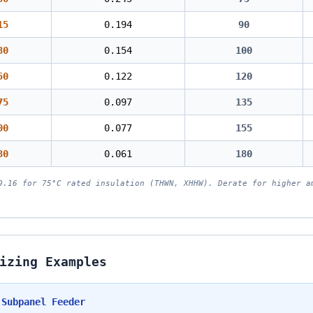
15
0.194
90
30
0.154
100
50
0.122
120
75
0.097
135
00
0.077
155
30
0.061
180
0.16 for 75°C rated insulation (THWN, XHHW). Derate for higher a
izing Examples
 Subpanel Feeder