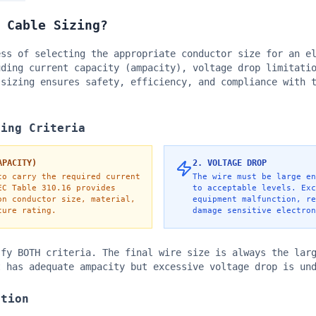
 Cable Sizing?
ess of selecting the appropriate conductor size for an e
uding current capacity (ampacity), voltage drop limitati
 sizing ensures safety, efficiency, and compliance with
zing Criteria
APACITY)
2. VOLTAGE DROP
to carry the required current
The wire must be large en
EC Table 310.16 provides
to acceptable levels. Exc
on conductor size, material,
equipment malfunction, re
ture rating.
damage sensitive electron
fy BOTH criteria. The final wire size is always the larg
t has adequate ampacity but excessive voltage drop is un
ation