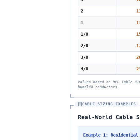
2
1
1
1
1/0
1
2/0
1
3/0
2
4/0
2
Values based on NEC Table 31
bundled conductors.
CABLE_SIZING_EXAMPLES
Real-World Cable S
Example 1: Residential