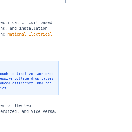
lectrical circuit based
ons, and installation
 the
National Electrical
ough to limit voltage drop
essive voltage drop causes
duced efficiency, and can
ics.
er of the two
dersized, and vice versa.