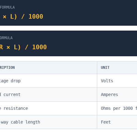
FORMULA
 × L) / 1000
ORMULA
R × L) / 1000
RIPTION
UNIT
tage drop
Volts
d current
Amperes
e resistance
Ohms per 1000 
-way cable length
Feet