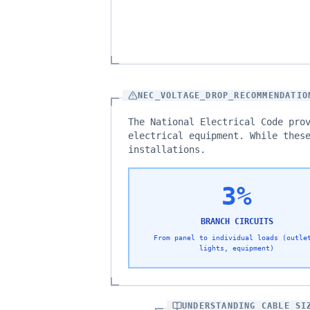
NEC_VOLTAGE_DROP_RECOMMENDATIO
The National Electrical Code pro
electrical equipment. While thes
installations.
3%
BRANCH CIRCUITS
From panel to individual loads (outle
lights, equipment)
UNDERSTANDING_CABLE_SI