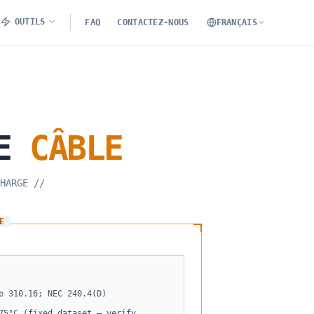
OUTILS
FAQ
CONTACTEZ-NOUS
FRANÇAIS
E
CÂBLE
HARGE
//
E
e 310.16; NEC 240.4(D)
75°C (fixed dataset — verify