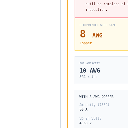
outil ne remplace ni 
inspection.
RECOMMENDED WIRE SIZE
8
AWG
Copper
FOR AMPACITY
10
AWG
50
A rated
WITH
8
AWG
COPPER
Ampacity (75°C)
50
A
VD in Volts
4.58 V