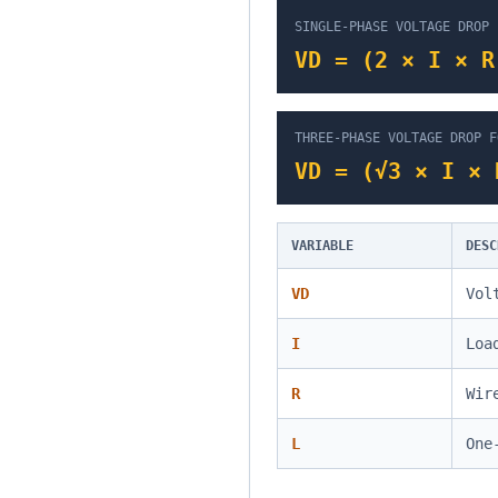
SINGLE-PHASE VOLTAGE DROP 
VD = (2 × I × R
THREE-PHASE VOLTAGE DROP F
VD = (√3 × I × 
VARIABLE
DESC
VD
Vol
I
Loa
R
Wir
L
One