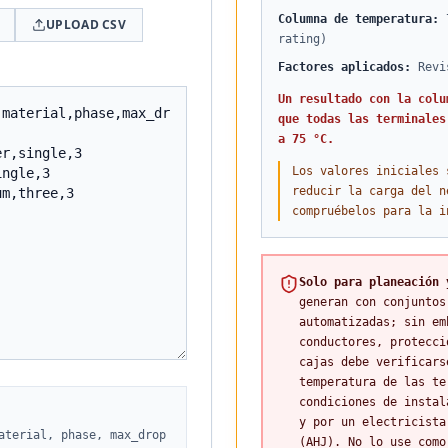
Columna de temperatura
:
UPLOAD CSV
rating)
Factores aplicados
:
Revi
Un resultado con la colu
que todas las terminales
a 75 °C.
Los valores iniciales 
reducir la carga del n
compruébelos para la i
Solo para planeación 
generan con conjuntos
automatizadas; sin em
conductores, protecci
cajas debe verificars
temperatura de las te
condiciones de instal
y por un electricista
aterial, phase, max_drop
(AHJ). No lo use como