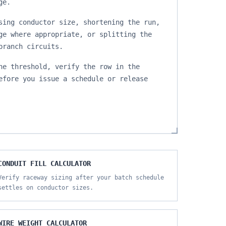
ge.
sing conductor size, shortening the run,
ge where appropriate, or splitting the
branch circuits.
he threshold, verify the row in the
efore you issue a schedule or release
CONDUIT FILL CALCULATOR
Verify raceway sizing after your batch schedule
settles on conductor sizes.
WIRE WEIGHT CALCULATOR