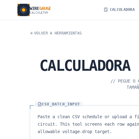
WIRE
GAUGE
CALCULADORA
CALCULATOR
VOLVER A HERRAMIENTAS
CALCULADORA
//
PEGUE O 
TAMAÑ
CSV_BATCH_INPUT
Paste a clean CSV schedule or upload a f
circuit. This tool screens each row agai
allowable voltage-drop target.