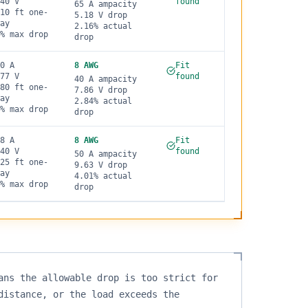
40
V
found
65
A ampacity
10
ft one-
5.18
V drop
ay
2.16
% actual
% max drop
drop
0
A
8
AWG
Fit
77
V
found
40
A ampacity
80
ft one-
7.86
V drop
ay
2.84
% actual
% max drop
drop
8
A
8
AWG
Fit
40
V
found
50
A ampacity
25
ft one-
9.63
V drop
ay
4.01
% actual
% max drop
drop
ans the allowable drop is too strict for
distance, or the load exceeds the