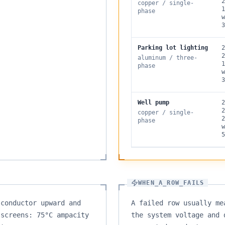
2
copper
/
single
-
1
phase
w
3
Parking lot lighting
2
2
aluminum
/
three
-
1
phase
w
3
Well pump
2
2
copper
/
single
-
2
phase
w
5
WHEN_A_ROW_FAILS
 conductor upward and
A failed row usually me
 screens: 75°C ampacity
the system voltage and 