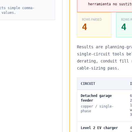
herramienta no sustit
cts simple comma-
 values.
ROWS PARSED
ROWS W
4
4
Results are planning-gr
single-circuit tools be
derating, conduit fill 
cable-sizing pass.
CIRCUIT
I
Detached garage
6
feeder
2
1
copper
/
single
-
w
phase
3
Level 2 EV charger
4