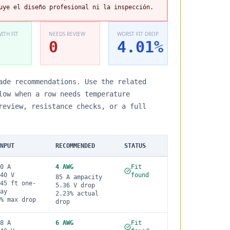
uye el diseño profesional ni la inspección.
ITH FIT
NEEDS REVIEW
WORST FIT DROP
0
4.01
%
ade recommendations. Use the related
low when a row needs temperature
review, resistance checks, or a full
NPUT
RECOMMENDED
STATUS
0
A
4
AWG
Fit
40
V
found
85
A ampacity
45
ft one-
5.36
V drop
ay
2.23
% actual
% max drop
drop
8
A
6
AWG
Fit