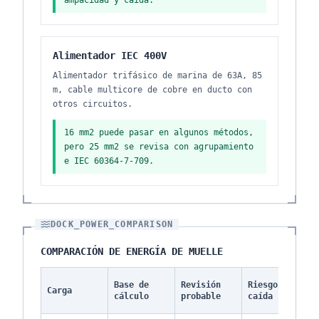
ampacidad y caída.
Alimentador IEC 400V
Alimentador trifásico de marina de 63A, 85
m, cable multicore de cobre en ducto con
otros circuitos.
16 mm2 puede pasar en algunos métodos,
pero 25 mm2 se revisa con agrupamiento
e IEC 60364-7-709.
DOCK_POWER_COMPARISON
COMPARACIÓN DE ENERGÍA DE MUELLE
N
Base de
Revisión
Riesgo de
Carga
d
cálculo
probable
caída
c