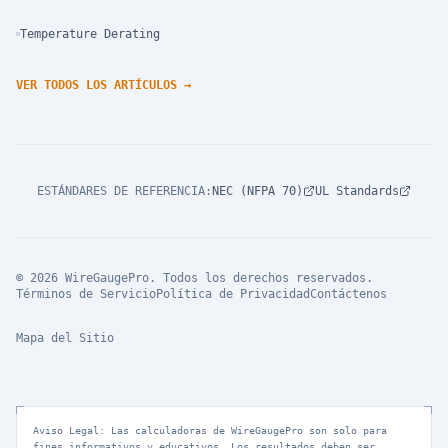
Temperature Derating
VER TODOS LOS ARTÍCULOS
→
ESTÁNDARES DE REFERENCIA
:
NEC (NFPA 70)
UL Standards
© 2026 WireGaugePro. Todos los derechos reservados.
Términos de Servicio
Política de Privacidad
Contáctenos
Mapa del Sitio
Aviso Legal: Las calculadoras de WireGaugePro son solo para
fines informativos y educativos. Los resultados deben ser