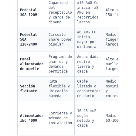
Capacidad
#10 AWG Cu
N
del
inicia, #8
Pedestal
Alto sobre
5
receptáculo
AWG en
30A 120V
150 ft
2
y carga de
recorridos
3
diseño
largos
#6 AWG Cu
N
Pedestal
Circuito
Medio en
inicia,
5
50A
shore power
fingers
mayor por
2
120/240V
bipolar
largos
distancia
4
Programa de
Ampacidad,
N
Panel
Alto en
amarres y
neutro,
2
alimentador
muelles
demanda
tierra y
2
de muelle
largos
permitida
caída
5
Ruta
Cable
Medio por
N
Sección
flexible y
listado o
movimiento
3
flotante
ubicación
conductores
y
5
húmeda
en ducto
corrosión
I
16-25 mm2
6
Corriente y
Alimentador
según
Medio en
7
método de
IEC 400V
método y
60-100 m
I
instalación
caída
6
5