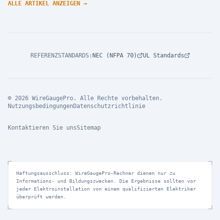
ALLE ARTIKEL ANZEIGEN
→
REFERENZSTANDARDS
:
NEC (NFPA 70)
UL Standards
© 2026 WireGaugePro. Alle Rechte vorbehalten.
Nutzungsbedingungen
Datenschutzrichtlinie
Kontaktieren Sie uns
Sitemap
Haftungsausschluss: WireGaugePro-Rechner dienen nur zu
Informations- und Bildungszwecken. Die Ergebnisse sollten vor
jeder Elektroinstallation von einem qualifizierten Elektriker
überprüft werden.