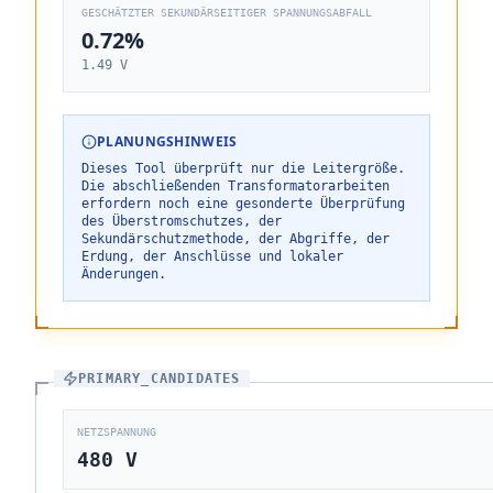
GESCHÄTZTER SEKUNDÄRSEITIGER SPANNUNGSABFALL
0.72%
1.49 V
PLANUNGSHINWEIS
Dieses Tool überprüft nur die Leitergröße.
Die abschließenden Transformatorarbeiten
erfordern noch eine gesonderte Überprüfung
des Überstromschutzes, der
Sekundärschutzmethode, der Abgriffe, der
Erdung, der Anschlüsse und lokaler
Änderungen.
PRIMARY_CANDIDATES
NETZSPANNUNG
480
V