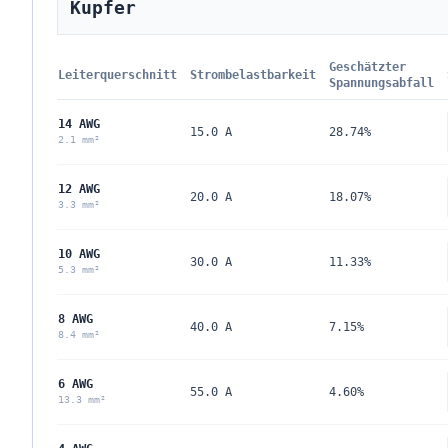
Kupfer
Geschätzter
Leiterquerschnitt
Strombelastbarkeit
Spannungsabfall
14 AWG
15.0 A
28.74%
2.1 mm²
12 AWG
20.0 A
18.07%
3.3 mm²
10 AWG
30.0 A
11.33%
5.3 mm²
8 AWG
40.0 A
7.15%
8.4 mm²
6 AWG
55.0 A
4.60%
13.3 mm²