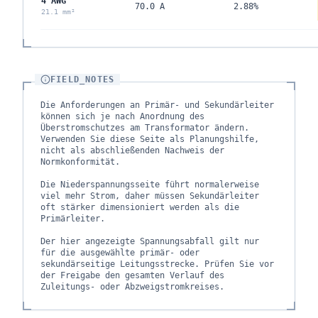
4 AWG
70.0 A
2.88%
21.1 mm²
FIELD_NOTES
Die Anforderungen an Primär- und Sekundärleiter
können sich je nach Anordnung des
Überstromschutzes am Transformator ändern.
Verwenden Sie diese Seite als Planungshilfe,
nicht als abschließenden Nachweis der
Normkonformität.
Die Niederspannungsseite führt normalerweise
viel mehr Strom, daher müssen Sekundärleiter
oft stärker dimensioniert werden als die
Primärleiter.
Der hier angezeigte Spannungsabfall gilt nur
für die ausgewählte primär- oder
sekundärseitige Leitungsstrecke. Prüfen Sie vor
der Freigabe den gesamten Verlauf des
Zuleitungs- oder Abzweigstromkreises.