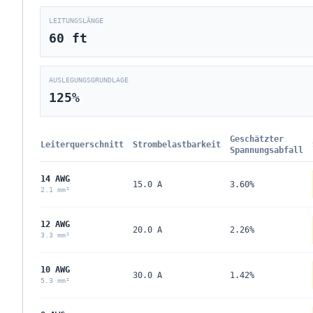
LEITUNGSLÄNGE
60
ft
AUSLEGUNGSGRUNDLAGE
125
%
Geschätzter
Leiterquerschnitt
Strombelastbarkeit
Spannungsabfall
14 AWG
15.0 A
3.60%
2.1 mm²
12 AWG
20.0 A
2.26%
3.3 mm²
10 AWG
30.0 A
1.42%
5.3 mm²