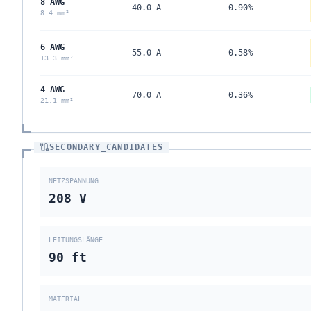
8 AWG
40.0 A
0.90%
8.4 mm²
6 AWG
55.0 A
0.58%
13.3 mm²
4 AWG
70.0 A
0.36%
21.1 mm²
SECONDARY_CANDIDATES
NETZSPANNUNG
208
V
LEITUNGSLÄNGE
90
ft
MATERIAL