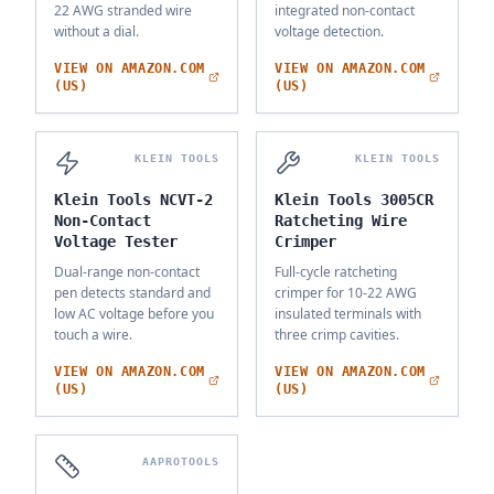
22 AWG stranded wire
integrated non-contact
without a dial.
voltage detection.
VIEW ON AMAZON.COM
VIEW ON AMAZON.COM
(US)
(US)
KLEIN TOOLS
KLEIN TOOLS
Klein Tools NCVT-2
Klein Tools 3005CR
Non-Contact
Ratcheting Wire
Voltage Tester
Crimper
Dual-range non-contact
Full-cycle ratcheting
pen detects standard and
crimper for 10-22 AWG
low AC voltage before you
insulated terminals with
touch a wire.
three crimp cavities.
VIEW ON AMAZON.COM
VIEW ON AMAZON.COM
(US)
(US)
AAPROTOOLS