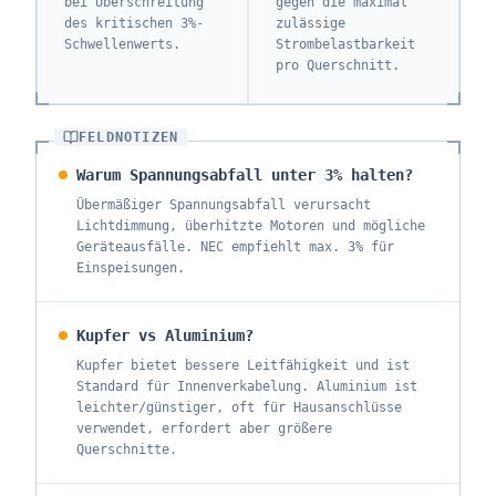
bei Überschreitung
gegen die maximal
des kritischen 3%-
zulässige
Schwellenwerts.
Strombelastbarkeit
pro Querschnitt.
FELDNOTIZEN
Warum Spannungsabfall unter 3% halten?
Übermäßiger Spannungsabfall verursacht
Lichtdimmung, überhitzte Motoren und mögliche
Geräteausfälle. NEC empfiehlt max. 3% für
Einspeisungen.
Kupfer vs Aluminium?
Kupfer bietet bessere Leitfähigkeit und ist
Standard für Innenverkabelung. Aluminium ist
leichter/günstiger, oft für Hausanschlüsse
verwendet, erfordert aber größere
Querschnitte.