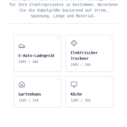
für Ihre Elektroprojekte zu bestimmen. Berechnen
Sie die Kabelgröße basierend auf Strom,
Spannung, Länge und Material.
Elektrischer
E-Auto-Ladegerät
Trockner
240
V /
48
A
240
V /
24
A
Gartenhaus
Küche
120
V /
15
A
120
V /
16
A