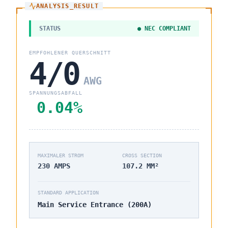
ANALYSIS_RESULT
STATUS
● NEC COMPLIANT
EMPFOHLENER QUERSCHNITT
4/0
AWG
SPANNUNGSABFALL
0.04
%
MAXIMALER STROM
CROSS SECTION
230
AMPS
107.2
MM²
STANDARD APPLICATION
Main Service Entrance (200A)