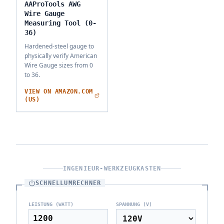
AAProTools AWG
Wire Gauge
Measuring Tool (0-
36)
Hardened-steel gauge to
physically verify American
Wire Gauge sizes from 0
to 36.
VIEW ON AMAZON.COM
(US)
INGENIEUR-WERKZEUGKASTEN
SCHNELLUMRECHNER
LEISTUNG (WATT)
SPANNUNG (V)