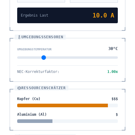
10.0
A
Ergebnis Last
UMGEBUNGSSENSOREN
30
°C
UMGEBUNGSTEMPERATUR
NEC-Korrekturfaktor
:
1.00
x
RESSOURCENSCHÄTZER
Kupfer (Cu)
$$$
Aluminium (Al)
$