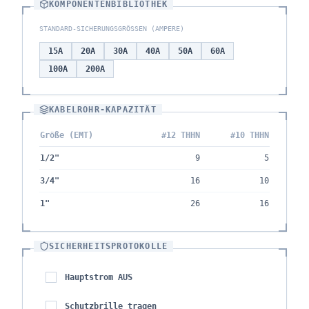
KOMPONENTENBIBLIOTHEK
STANDARD-SICHERUNGSGRÖSSEN (AMPERE)
15
A
20
A
30
A
40
A
50
A
60
A
100
A
200
A
KABELROHR-KAPAZITÄT
Größe (EMT)
#12 THHN
#10 THHN
1/2"
9
5
3/4"
16
10
1"
26
16
SICHERHEITSPROTOKOLLE
Hauptstrom AUS
Schutzbrille tragen