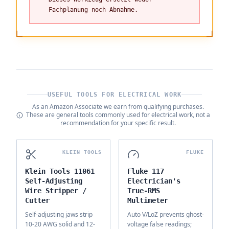
Fachplanung noch Abnahme.
USEFUL TOOLS FOR ELECTRICAL WORK
As an Amazon Associate we earn from qualifying purchases.
These are general tools commonly used for electrical work, not a
recommendation for your specific result.
KLEIN TOOLS
FLUKE
Klein Tools 11061
Fluke 117
Self-Adjusting
Electrician's
Wire Stripper /
True-RMS
Cutter
Multimeter
Self-adjusting jaws strip
Auto V/LoZ prevents ghost-
10-20 AWG solid and 12-
voltage false readings;