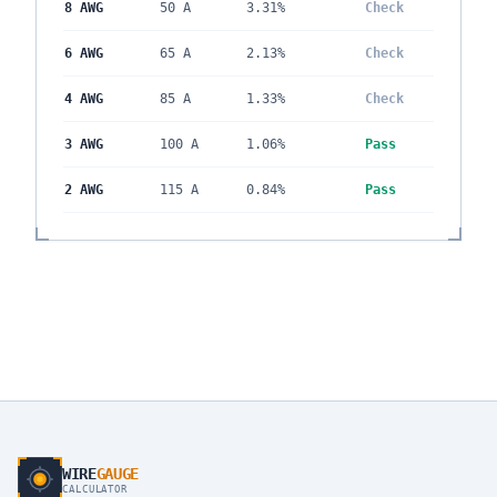
8 AWG
50
A
3.31
%
Check
6 AWG
65
A
2.13
%
Check
4 AWG
85
A
1.33
%
Check
3 AWG
100
A
1.06
%
Pass
2 AWG
115
A
0.84
%
Pass
WIRE
GAUGE
CALCULATOR