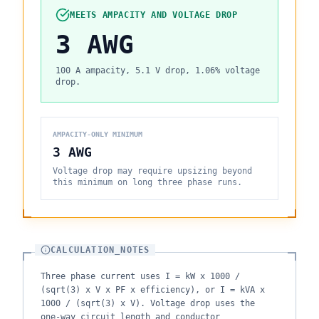
MEETS AMPACITY AND VOLTAGE DROP
3 AWG
100
A ampacity,
5.1
V drop,
1.06
% voltage
drop.
AMPACITY-ONLY MINIMUM
3 AWG
Voltage drop may require upsizing beyond
this minimum on long three phase runs.
CALCULATION_NOTES
Three phase current uses I = kW x 1000 /
(sqrt(3) x V x PF x efficiency), or I = kVA x
1000 / (sqrt(3) x V). Voltage drop uses the
one-way circuit length and conductor