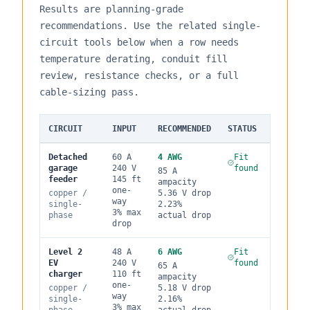
Results are planning-grade
recommendations. Use the related single-
circuit tools below when a row needs
temperature derating, conduit fill
review, resistance checks, or a full
cable-sizing pass.
CIRCUIT
INPUT
RECOMMENDED
STATUS
Detached
60
A
4
AWG
Fit
garage
240
V
found
85
A
feeder
145
ft
ampacity
one-
copper
/
5.36
V drop
way
single
-
2.23
%
3
% max
phase
actual drop
drop
Level 2
48
A
6
AWG
Fit
EV
240
V
found
65
A
charger
110
ft
ampacity
one-
copper
/
5.18
V drop
way
single
-
2.16
%
3
% max