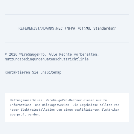
REFERENZSTANDARDS
:
NEC (NFPA 70)
UL Standards
© 2026 WireGaugePro. Alle Rechte vorbehalten.
Nutzungsbedingungen
Datenschutzrichtlinie
Kontaktieren Sie uns
Sitemap
Haftungsausschluss: WireGaugePro-Rechner dienen nur zu
Informations- und Bildungszwecken. Die Ergebnisse sollten vor
jeder Elektroinstallation von einem qualifizierten Elektriker
überprüft werden.