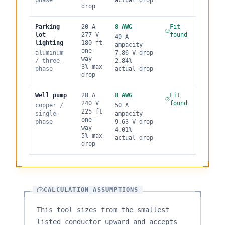
phase
actual drop
drop
Parking
20
A
8
AWG
Fit
lot
277
V
found
40
A
lighting
180
ft
ampacity
one-
aluminum
7.86
V drop
way
/
three
-
2.84
%
3
% max
phase
actual drop
drop
Well pump
28
A
8
AWG
Fit
240
V
found
copper
/
50
A
225
ft
single
-
ampacity
one-
phase
9.63
V drop
way
4.01
%
5
% max
actual drop
drop
CALCULATION_ASSUMPTIONS
This tool sizes from the smallest
listed conductor upward and accepts