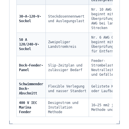
Leiterprüfung
Nr. 10 AWG Cu
beginnt mit der
30-A-120-V-
Steckdosennennwert
Überprüfung, Nr. 8
Sockel
und Auslegungslast
AWG bei langen
Strecken
Nr. 6 AWG Cu
50 A
Zweipoliger
beginnt mit der
120/240-V-
Landstromkreis
Überprüfung, größe
Sockel
für Entfernungen
Feeder-
Dock-Feeder-
Slip-Zeitplan und
Strombelastbarkeit
Panel
zulässiger Bedarf
Neutralleiter, EGC
und Gefälle
Schwimmender
Flexible Verlegung
Gelistete Kabel-
Dock-
und nasser Standort
oder Laufbahnleite
Abschnitt
400 V IEC
Designstrom und
16–25 mm2 je nach
Marina
Installation
Methode und Fall
Feeder
Methode