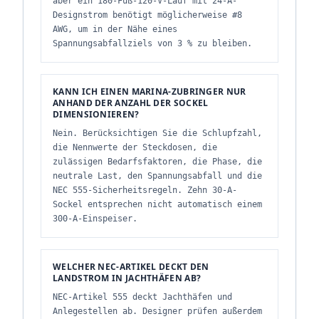
aber ein 180-Fuß-120-V-Lauf mit 24-A-
Designstrom benötigt möglicherweise #8
AWG, um in der Nähe eines
Spannungsabfallziels von 3 % zu bleiben.
KANN ICH EINEN MARINA-ZUBRINGER NUR
ANHAND DER ANZAHL DER SOCKEL
DIMENSIONIEREN?
Nein. Berücksichtigen Sie die Schlupfzahl,
die Nennwerte der Steckdosen, die
zulässigen Bedarfsfaktoren, die Phase, die
neutrale Last, den Spannungsabfall und die
NEC 555-Sicherheitsregeln. Zehn 30-A-
Sockel entsprechen nicht automatisch einem
300-A-Einspeiser.
WELCHER NEC-ARTIKEL DECKT DEN
LANDSTROM IN JACHTHÄFEN AB?
NEC-Artikel 555 deckt Jachthäfen und
Anlegestellen ab. Designer prüfen außerdem