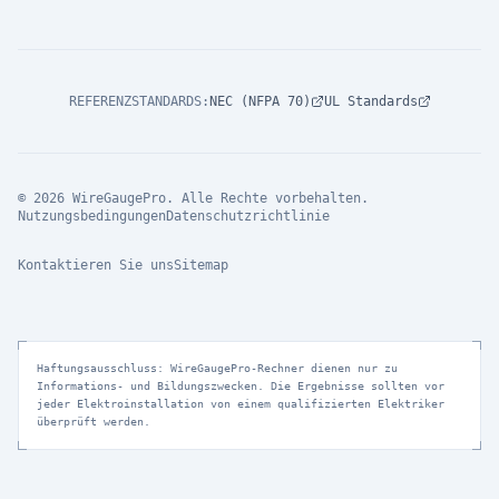
REFERENZSTANDARDS
:
NEC (NFPA 70)
UL Standards
© 2026 WireGaugePro. Alle Rechte vorbehalten.
Nutzungsbedingungen
Datenschutzrichtlinie
Kontaktieren Sie uns
Sitemap
Haftungsausschluss: WireGaugePro-Rechner dienen nur zu
Informations- und Bildungszwecken. Die Ergebnisse sollten vor
jeder Elektroinstallation von einem qualifizierten Elektriker
überprüft werden.