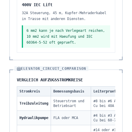
400V IEC Lift
32A Steuerung, 45 m, Kupfer-Mehraderkabel
in Trasse mit anderen Diensten.
6 mm2 kann je nach Verlegeart reichen,
10 mm2 wird mit Haeufung und IEC
60364-5-52 oft geprueft.
ELEVATOR_CIRCUIT_COMPARISON
VERGLEICH AUFZUGSSTROMKREISE
Stromkreis
Bemessungsbasis
Leiterpruefung
Sp
Steuerstrom und
#8 bis #6 AWG
Treibzuleitung
Mi
Betriebsart
Cu bei 40A
#4 bis #3 AWG
Hydraulikpumpe
FLA oder MCA
Ho
Cu bei 60-70A
#14 oder #12