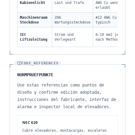
Kabinenlicht
Last und Trafo
AWG Cu wenn
Ni
erlaubt
Maschinenraum
20A
#12 AWG Cu
Mi
Steckdose
Wartungssteckdose
typisch
We
IEC
Strom und
6-10 mm2 je
Mi
Liftzuleitung
Verlegeart
nach Methode
CODE_REFERENCES
NORMPRUEFPUNKTE
Use estas referencias como puntos de
diseño y confirme edición adoptada,
instrucciones del fabricante, interfaz de
alarma e inspector local de elevadores.
NEC 620
Cubre elevadores, montacargas, escaleras