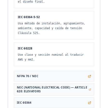
el diseño final.
IEC 60364-5-52
Usa método de instalación, agrupamiento,
ambiente, capacidad y caída de tensión
Cláusula 525.
IEC 60228
Use clase y sección nominal al traducir
AWG y mm2.
NFPA 70 / NEC
NEC (NATIONAL ELECTRICAL CODE) — ARTICLE
620: ELEVATORS
IEC 60364