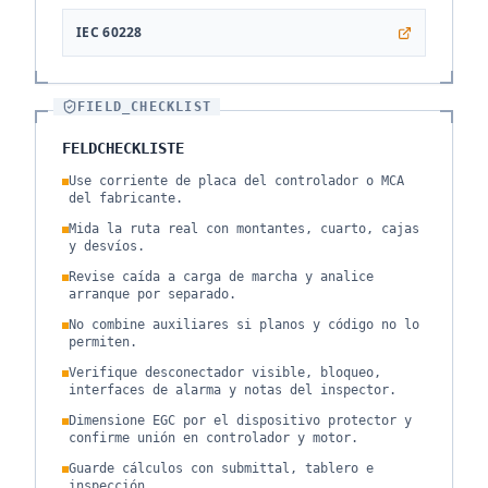
IEC 60228
FIELD_CHECKLIST
FELDCHECKLISTE
Use corriente de placa del controlador o MCA
del fabricante.
Mida la ruta real con montantes, cuarto, cajas
y desvíos.
Revise caída a carga de marcha y analice
arranque por separado.
No combine auxiliares si planos y código no lo
permiten.
Verifique desconectador visible, bloqueo,
interfaces de alarma y notas del inspector.
Dimensione EGC por el dispositivo protector y
confirme unión en controlador y motor.
Guarde cálculos con submittal, tablero e
inspección.