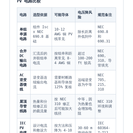
PV 电路比较
电压降风
电路
选型依据
可能导体
规范备注
险
组件 Isc
NEC
单组
10-12
x NEC
除长距离
690.8
串源
AWG 铜 PV
690.8 基
外低到中
和
电路
线常见
础
690.31
合并
NEC
汇流后的
按组串和距
超过
DC
690,
并联组串
离常见 8-
100-200
输出
310, 导
电流
4 AWG 铜
ft 较高
电路
管填充
AC
NEC
逆变器连
需要时断路
逆变
远端逆变
705,
续输出电
器和导体按
器馈
器为中等
215,
流
125% 复核
线
310
按 NEC
中等，因
屋顶
热量和分
NEC 310
310 修正
为热量也
导管
组修正后
环境和调
后可能加大
会增加电
线路
的载流量
整
线径
阻
IEC
IEC
设计电流
按方法和压
PV
30-60 m
60364-
和敷设方
降为 4-10
电缆
路径中等
7-712