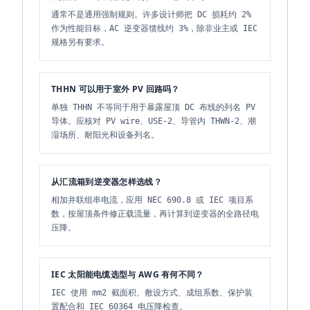
通常不是通用强制规则。许多设计师把 DC 损耗约 2%
作为性能目标，AC 逆变器馈线约 3%，除非业主或 IEC
规格另有要求。
THHN 可以用于室外 PV 回路吗？
单独 THHN 不等同于用于暴露屋顶 DC 布线的列名 PV
导体。应核对 PV wire、USE-2、导管内 THWN-2、潮
湿场所、耐阳光和设备列名。
从汇流箱到逆变器怎样选线？
相加并联组串电流，应用 NEC 690.8 或 IEC 项目系
数，按屋顶条件修正载流量，再计算到逆变器的全路径电
压降。
IEC 太阳能电缆选型与 AWG 有何不同？
IEC 使用 mm2 截面积、敷设方式、成组系数、保护装
置配合和 IEC 60364 电压降检查。