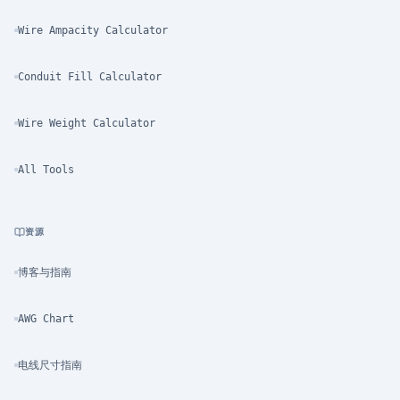
Wire Ampacity Calculator
Conduit Fill Calculator
Wire Weight Calculator
All Tools
资源
博客与指南
AWG Chart
电线尺寸指南