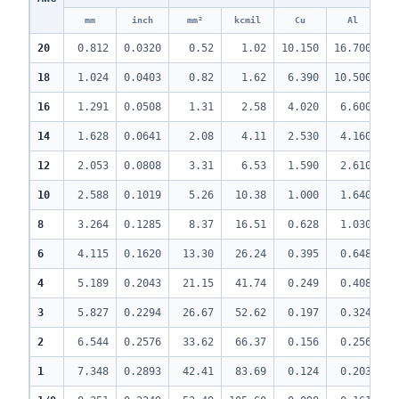
mm
inch
mm²
kcmil
Cu
Al
60
20
0.812
0.0320
0.52
1.02
10.150
16.700
1
18
1.024
0.0403
0.82
1.62
6.390
10.500
1
16
1.291
0.0508
1.31
2.58
4.020
6.600
1
14
1.628
0.0641
2.08
4.11
2.530
4.160
2
12
2.053
0.0808
3.31
6.53
1.590
2.610
3
10
2.588
0.1019
5.26
10.38
1.000
1.640
4
8
3.264
0.1285
8.37
16.51
0.628
1.030
6
6
4.115
0.1620
13.30
26.24
0.395
0.648
8
4
5.189
0.2043
21.15
41.74
0.249
0.408
10
3
5.827
0.2294
26.67
52.62
0.197
0.324
12
2
6.544
0.2576
33.62
66.37
0.156
0.256
14
1
7.348
0.2893
42.41
83.69
0.124
0.203
16