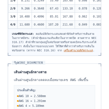
1/0
8.251
0.3249
53.49
105.60
0.098
0.161
19
2/0
9.266
0.3648
67.43
133.10
0.078
0.128
22
3/0
10.400
0.4096
85.01
167.80
0.062
0.101
26
4/0
11.680
0.4600
107.20
211.60
0.049
0.081
30
เกณฑ์พิกัดกระแส:
คอลัมน์พิกัดกระแสแสดงค่าพิกัดสำหรับการเดินสาย
ในอากาศอิสระ (ตัวนำหุ้มฉนวนเส้นเดียวในอากาศเปิด ตามตาราง NEC
310.17) ตัวนำที่รวมกลุ่มอยู่ในท่อร้อยสายหรือสายเคเบิลจะรับกระแสได้
น้อยกว่า ดังนั้นในการออกแบบวงจร ให้ใช้ค่าที่ต่ำกว่าสำหรับการเดินใน
ท่อร้อยสาย (ตาราง NEC 310.16) จาก
เครื่องคำนวณพิกัดกระแส
.
WIRE_DIAMETER
เส้นผ่านศูนย์กลางสาย
เส้นผ่านศูนย์กลางลดลงเมื่อหมายเลข AWG เพิ่มขึ้น
ประเด็นสำคัญ:
AWG 10 = 2.588mm
AWG 16 = 1.291mm
AWG 4 = 5.189mm