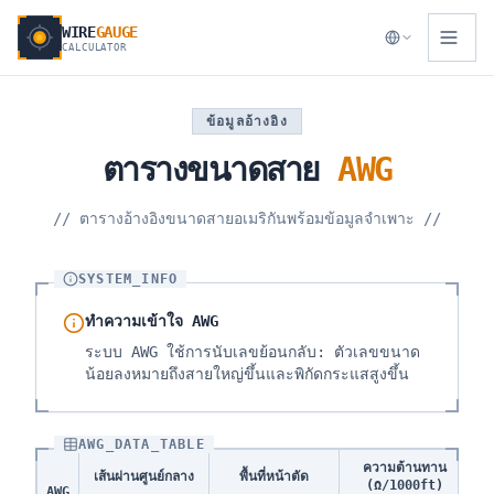
WIRE
GAUGE
CALCULATOR
ข้อมูลอ้างอิง
ตารางขนาดสาย
AWG
//
ตารางอ้างอิงขนาดสายอเมริกันพร้อมข้อมูลจำเพาะ
//
SYSTEM_INFO
ทำความเข้าใจ AWG
ระบบ AWG ใช้การนับเลขย้อนกลับ: ตัวเลขขนาด
น้อยลงหมายถึงสายใหญ่ขึ้นและพิกัดกระแสสูงขึ้น
AWG_DATA_TABLE
ความต้านทาน
เส้นผ่านศูนย์กลาง
พื้นที่หน้าตัด
(Ω/1000ft)
AWG