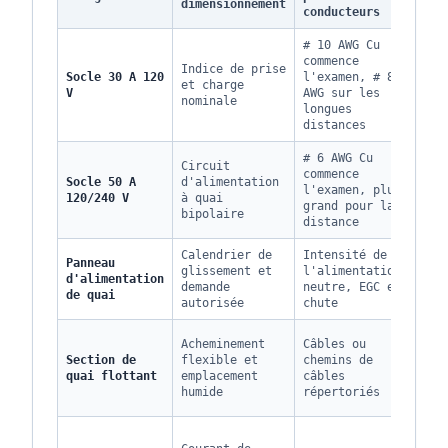
dimensionnement
conducteurs
ten
# 10 AWG Cu
commence
Éle
Indice de prise
Socle 30 A 120
l'examen, # 8
del
et charge
V
AWG sur les
d'e
nominale
longues
150
distances
# 6 AWG Cu
Circuit
Moy
commence
Socle 50 A
d'alimentation
les
l'examen, plus
120/240 V
à quai
doi
grand pour la
bipolaire
lon
distance
Calendrier de
Intensité de
Éle
Panneau
glissement et
l'alimentation,
les
d'alimentation
demande
neutre, EGC et
lon
de quai
autorisée
chute
jet
Moy
Acheminement
Câbles ou
ave
Section de
flexible et
chemins de
mou
quai flottant
emplacement
câbles
et
humide
répertoriés
cor
Moy