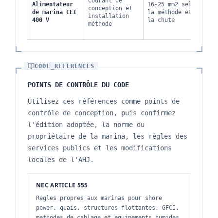
Courant de
Alimentateur
16-25 mm2 selon
des
conception et
de marina CEI
la méthode et
par
installation
400 V
la chute
de 
méthode
m
CODE_REFERENCES
POINTS DE CONTRÔLE DU CODE
Utilisez ces références comme points de
contrôle de conception, puis confirmez
l'édition adoptée, la norme du
propriétaire de la marina, les règles des
services publics et les modifications
locales de l'AHJ.
NEC ARTICLE 555
Regles propres aux marinas pour shore
power, quais, structures flottantes, GFCI,
methodes de cablage et equipements humides