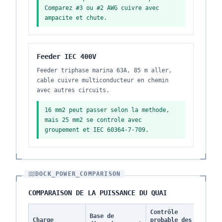
Comparez #3 ou #2 AWG cuivre avec
ampacite et chute.
Feeder IEC 400V
Feeder triphase marina 63A, 85 m aller,
cable cuivre multiconducteur en chemin
avec autres circuits.
16 mm2 peut passer selon la methode,
mais 25 mm2 se controle avec
groupement et IEC 60364-7-709.
DOCK_POWER_COMPARISON
COMPARAISON DE LA PUISSANCE DU QUAI
Contrôle
Ris
Base de
Charge
probable des
chu