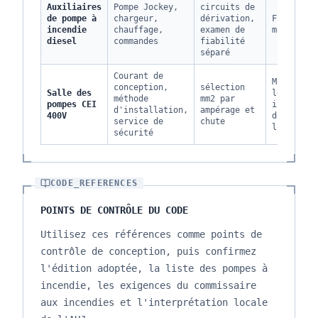
Auxiliaires
Pompe Jockey,
circuits de
de pompe à
chargeur,
dérivation,
Faible à
incendie
chauffage,
examen de
moyen
diesel
commandes
fiabilité
séparé
Courant de
Moyen sur
conception,
sélection
Salle des
les
méthode
mm2 par
pompes CEI
itinérair
d'installation,
ampérage et
400V
de platea
service de
chute
longs
sécurité
CODE_REFERENCES
POINTS DE CONTRÔLE DU CODE
Utilisez ces références comme points de
contrôle de conception, puis confirmez
l'édition adoptée, la liste des pompes à
incendie, les exigences du commissaire
aux incendies et l'interprétation locale