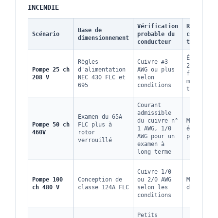
INCENDIE
Vérification
Risque de
Base de
Scénario
probable du
chute de
dimensionnement
conducteur
tension
Élevé car
Règles
Cuivre #3
208 V a u
Pompe 25 ch
d'alimentation
AWG ou plus
faible
208 V
NEC 430 FLC et
selon
marge de
695
conditions
tension
Courant
admissible
Examen du 65A
du cuivre n°
Moyen à
Pompe 50 ch
FLC plus à
1 AWG, 1/0
élevé à 1
460V
rotor
AWG pour un
pieds
verrouillé
examen à
long terme
Cuivre 1/0
Pompe 100
Conception de
ou 2/0 AWG
Moyen au
ch 480 V
classe 124A FLC
selon les
démarrage
conditions
Petits