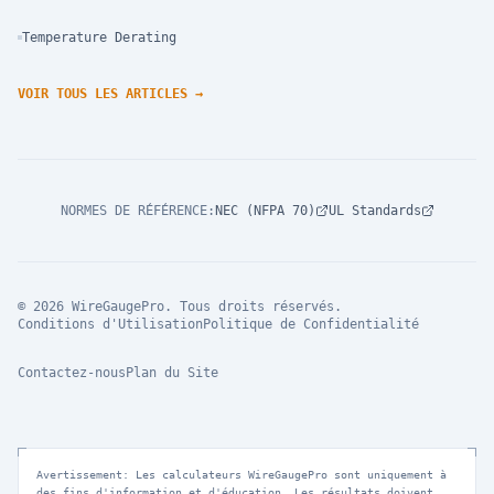
Temperature Derating
VOIR TOUS LES ARTICLES
→
NORMES DE RÉFÉRENCE
:
NEC (NFPA 70)
UL Standards
© 2026 WireGaugePro. Tous droits réservés.
Conditions d'Utilisation
Politique de Confidentialité
Contactez-nous
Plan du Site
Avertissement: Les calculateurs WireGaugePro sont uniquement à
des fins d'information et d'éducation. Les résultats doivent