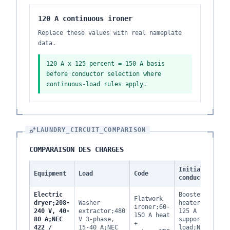
120 A continuous ironer
Replace these values with real nameplate
data.
120 A x 125 percent = 150 A basis
before conductor selection where
continuous-load rules apply.
LAUNDRY_CIRCUIT_COMPARISON
COMPARAISON DES CHARGES
Initial
Equipment
Load
Code
F
conductor
Electric
Booster
Flatwork
dryer;208-
Washer
heater;30-
ironer;60-
L
240 V, 40-
extractor;480
125 A
150 A heat
f
80 A;NEC
V 3-phase,
support
+
A
422 /
15-40 A;NEC
load;NEC