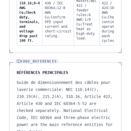
motors;NEC
l
310.16;8-4
430 / IEC
422 /
422 /
2
AWG
60364;12-8
424;10-1
feeder
2
Cu;Check
AWG
AWG
rules;6
f
duty,
Cu;Confirm
Cu;Check
AWG-1/0
n
terminals,
VFD input
continuous
Cu;Treat
g
and
current and
operation
heat as
p
voltage
short-circuit
during
high-duty
v
drop past
rating.
wash
load.
100 ft.
cycles.
CODE_REFERENCES
RÉFÉRENCES PRINCIPALES
Guide de dimensionnement des câbles pour
laverie commerciale: NEC 110.14(C),
210.19(A), 215.2(A), 310.16, Article 422,
Article 430 and IEC 60364-5-52 are
checked separately. National Electrical
Code, IEC 60364 and three-phase electric
power are the main reference entities for