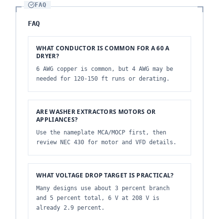
FAQ
FAQ
WHAT CONDUCTOR IS COMMON FOR A 60 A
DRYER?
6 AWG copper is common, but 4 AWG may be
needed for 120-150 ft runs or derating.
ARE WASHER EXTRACTORS MOTORS OR
APPLIANCES?
Use the nameplate MCA/MOCP first, then
review NEC 430 for motor and VFD details.
WHAT VOLTAGE DROP TARGET IS PRACTICAL?
Many designs use about 3 percent branch
and 5 percent total, 6 V at 208 V is
already 2.9 percent.