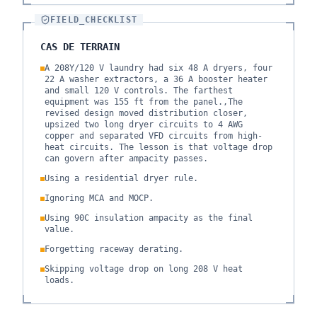
FIELD_CHECKLIST
CAS DE TERRAIN
A 208Y/120 V laundry had six 48 A dryers, four
22 A washer extractors, a 36 A booster heater
and small 120 V controls. The farthest
equipment was 155 ft from the panel.,The
revised design moved distribution closer,
upsized two long dryer circuits to 4 AWG
copper and separated VFD circuits from high-
heat circuits. The lesson is that voltage drop
can govern after ampacity passes.
Using a residential dryer rule.
Ignoring MCA and MOCP.
Using 90C insulation ampacity as the final
value.
Forgetting raceway derating.
Skipping voltage drop on long 208 V heat
loads.