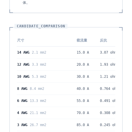
体。
CANDIDATE_COMPARISON
尺寸
载流量
反抗
14 AWG
2.1 mm2
15.0 A
3.07
ohm/kft
12 AWG
3.3 mm2
20.0 A
1.93
ohm/kft
10 AWG
5.3 mm2
30.0 A
1.21
ohm/kft
8 AWG
8.4 mm2
40.0 A
0.764
ohm/kft
6 AWG
13.3 mm2
55.0 A
0.491
ohm/kft
4 AWG
21.1 mm2
70.0 A
0.308
ohm/kft
3 AWG
26.7 mm2
85.0 A
0.245
ohm/kft