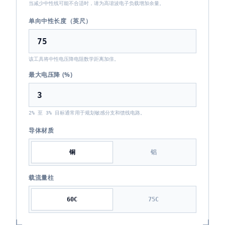
当减少中性线可能不合适时，请为高谐波电子负载增加余量。
单向中性长度（英尺）
该工具将中性电压降电阻数学距离加倍。
最大电压降 (%)
2% 至 3% 目标通常用于规划敏感分支和馈线电路。
导体材质
铜
铝
载流量柱
60
C
75
C