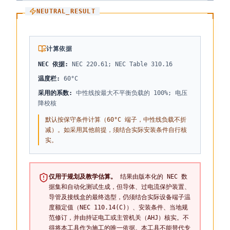
NEUTRAL_RESULT
计算依据
NEC 依据
:
NEC 220.61; NEC Table 310.16
温度栏
:
60°C
采用的系数
:
中性线按最大不平衡负载的 100%; 电压
降校核
默认按保守条件计算（60°C 端子，中性线负载不折
减）。如采用其他前提，须结合实际安装条件自行核
实。
仅用于规划及教学估算。
结果由版本化的 NEC 数
据集和自动化测试生成，但导体、过电流保护装置、
导管及接线盒的最终选型，仍须结合实际设备端子温
度额定值（NEC 110.14(C)）、安装条件、当地规
范修订，并由持证电工或主管机关（AHJ）核实。不
得将本工具作为施工的唯一依据。本工具不能替代专