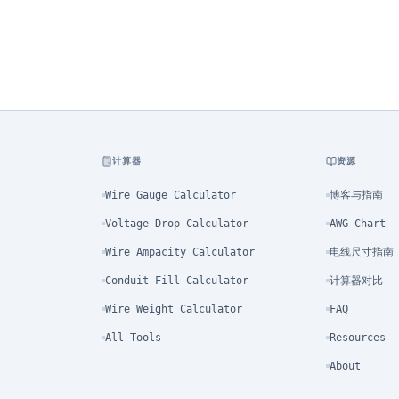
计算器
资源
Wire Gauge Calculator
博客与指南
Voltage Drop Calculator
AWG Chart
Wire Ampacity Calculator
电线尺寸指南
Conduit Fill Calculator
计算器对比
Wire Weight Calculator
FAQ
All Tools
Resources
About