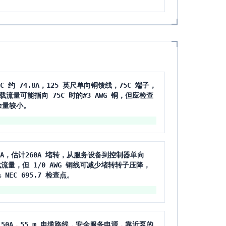
FLC 约 74.8A，125 英尺单向铜馈线，75C 端子，
量可能指向 75C 时的#3 AWG 铜，但应检查
余量较小。
 65A，估计260A 堵转，从服务设备到控制器单向
足载流量，但 1/0 AWG 铜线可减少堵转转子压降，
EC 695.7 检查点。
电流 150A，55 m 电缆路线，安全服务电源，靠近泵的