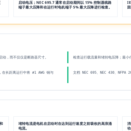
更
启动电压；NEC 695.7 通常在启动期间以 15% 控制器线路
I
端子最大压降和在运行时电机端子 5% 最大压降进行检查。
因
离启动，而不仅仅是断路器尺寸。
检查运行载流量和堵转电压降；最小
 泵，在长距离运行中将 #1 AWG 铜与
文档 NEC 695、NEC 430、NF
和
堵转电流是电机在启动时在达到运行速度之前吸收的高浪涌
消
电流。
动