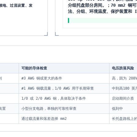
接地、过流设置、发
分组托盘部分房间。；70 mm2 铜
法、分组、环境温度、保护装置和 IEC
可能的导体检查
电压跌落风险
则
#3 AWG 铜或更大的条件
高，因为 208
#1 AWG 铜载流量，1/0 AWG 用于长期审查
中到高180 英
1/0 或 2/0 AWG 铜，具体取决于条件
启动期间介质
装置
小型分支电路，单独的可靠性审查
低到中
通过载流量和落差选择 mm2
长托盘路线上