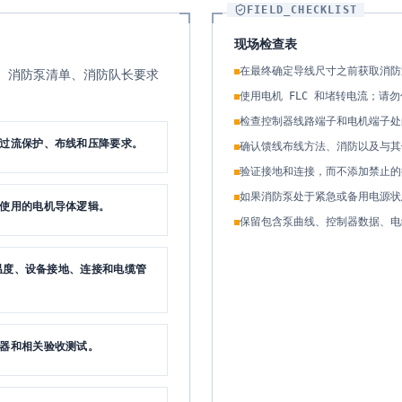
FIELD_CHECKLIST
现场检查表
在最终确定导线尺寸之前获取消防
、消防泵清单、消防队长要求
使用电机 FLC 和堵转电流；请
检查控制器线路端子和电机端子处
、过流保护、布线和压降要求。
确认馈线布线方法、消防以及与其
验证接地和连接，而不添加禁止的
如果消防泵处于紧急或备用电源状
起使用的电机导体逻辑。
保留包含泵曲线、控制器数据、电缆
端子温度、设备接地、连接和电缆管
动器和相关验收测试。