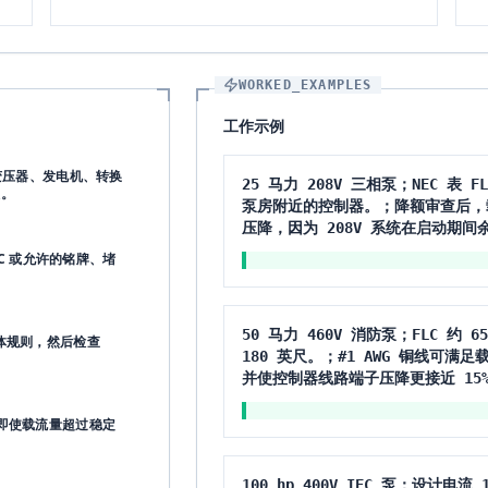
WORKED_EXAMPLES
工作示例
变压器、发电机、转换
25 马力 208V 三相泵；NEC 表 
值。
泵房附近的控制器。；降额审查后，载流
压降，因为 208V 系统在启动期间
LC 或允许的铭牌、堵
50 马力 460V 消防泵；FLC 约
机导体规则，然后检查
180 英尺。；#1 AWG 铜线可满
并使控制器线路端子压降更接近 15% N
即使载流量超过稳定
100 hp 400V IEC 泵；设计