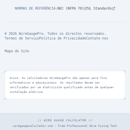
NORMAS DE REFERÊNCIA
:
NEC (NFPA 70)
UL Standards
© 2026 WireGaugePro. Todos os direitos reservados.
Termos de Serviço
Política de Privacidade
Contate-nos
Mapa do Site
Aviso: As calculadoras WireGaugePro são apenas para fins
informativos e educacionais. Os resultados devem ser
verificados por um eletricista qualificado antes de qualquer
instalação elétrica.
// WIRE GAUGE CALCULATOR //
wiregaugecalculator.com - Free Professional Wire Sizing Tool