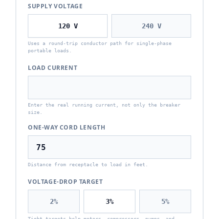
SUPPLY VOLTAGE
120
V
240
V
Uses a round-trip conductor path for single-phase
portable loads.
LOAD CURRENT
Enter the real running current, not only the breaker
size.
ONE-WAY CORD LENGTH
Distance from receptacle to load in feet.
VOLTAGE-DROP TARGET
2
%
3
%
5
%
Tight targets help motors, compressors, pumps, and