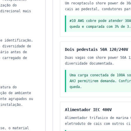
Um receptaculo shore power de 30
ização do
cais ao pedestal, condutores par
idirecional mais
#10 AWG cobre pode atender 30A
queda e comparada com 3% de 3.
de identificação,
a diversidade de
Dois pedestais 50A 120/240V
tário antes de
Duas vagas com shore power 50A 1
e carregado de
diversidade documentada.
Uma carga conectada de 100A so
AHJ permitirem demanda. Confir
queda.
ratura do
eção de ambiente
ente agrupados ou
 instalação.
Alimentador IEC 400V
Alimentador trifasico de marina 
eletroduto de cais com outros ci
ase, o material