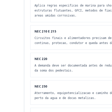
Aplica regras especificas de marina para sho
estruturas flutuantes, GFCI, metodos de fiac
areas umidas corrosivas.
NEC 210 E 215
Circuitos finais e alimentadores precisam de
continuo, protecao, condutor e queda antes d
NEC 220
A demanda deve ser documentada antes de redu
da soma dos pedestais.
NEC 250
Aterramento, equipotencializacao e caminho d
perto da agua e de docas metalicas.