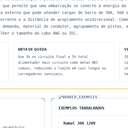
o que permite que uma embarcação se conecte à energia da
ca externa que pode atender cargas de barco de 30A, 50A 
corrente e a distância de acoplamento unidirecional. Com
e demanda, material do condutor, agrupamento de pistas, 
olher o tamanho do cabo AWG ou IEC.
META DE QUEDA
V
Use 3% no circuito final e 5% total
I
alimentador mais circuito como metas NEC
s
comuns, reduzindo o limite em cais longos ou
i
carregadores sensiveis.
t
WORKED_EXAMPLES
EXEMPLOS TRABALHADOS
Ramal 30A 120V
o receptáculo,