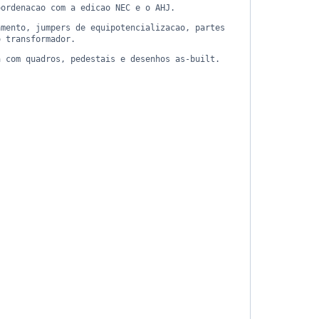
oordenacao com a edicao NEC e o AHJ.
amento, jumpers de equipotencializacao, partes
o transformador.
a com quadros, pedestais e desenhos as-built.