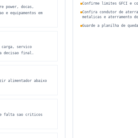
Confirme limites GFCI e c
re power, docas,
Confira condutor de aterr
ao e equipamentos em
metalicas e aterramento d
Guarde a planilha de qued
 carga, servico
a decisao final.
zir alimentador abaixo
e falta sao criticos