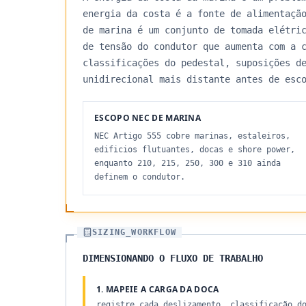
energia da costa é a fonte de alimentaçã
de marina é um conjunto de tomada elétri
de tensão do condutor que aumenta com a 
classificações do pedestal, suposições d
unidirecional mais distante antes de esc
ESCOPO NEC DE MARINA
NEC Artigo 555 cobre marinas, estaleiros,
edificios flutuantes, docas e shore power,
enquanto 210, 215, 250, 300 e 310 ainda
definem o condutor.
SIZING_WORKFLOW
DIMENSIONANDO O FLUXO DE TRABALHO
1. MAPEIE A CARGA DA DOCA
registre cada deslizamento, classificação d