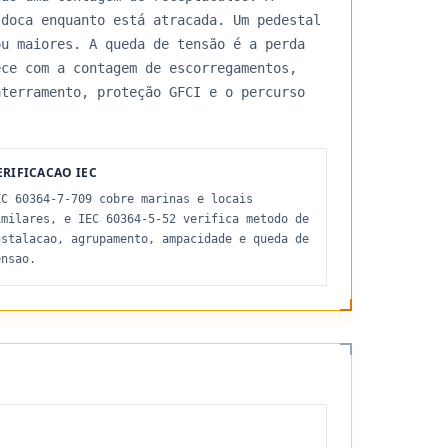
 doca enquanto está atracada. Um pedestal
ou maiores. A queda de tensão é a perda
ece com a contagem de escorregamentos,
aterramento, proteção GFCI e o percurso
ERIFICACAO IEC
EC 60364-7-709 cobre marinas e locais
imilares, e IEC 60364-5-52 verifica metodo de
nstalacao, agrupamento, ampacidade e queda de
ensao.