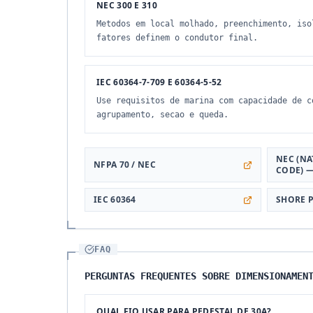
NEC 300 E 310
Metodos em local molhado, preenchimento, iso
fatores definem o condutor final.
IEC 60364-7-709 E 60364-5-52
Use requisitos de marina com capacidade de c
agrupamento, secao e queda.
NEC (NA
NFPA 70 / NEC
CODE) —
IEC 60364
SHORE 
FAQ
PERGUNTAS FREQUENTES SOBRE DIMENSIONAMEN
QUAL FIO USAR PARA PEDESTAL DE 30A?