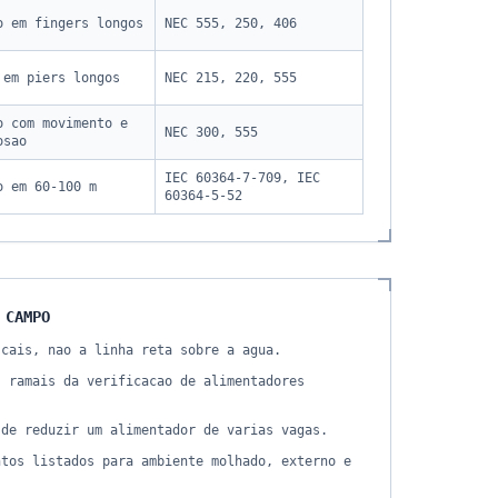
o em fingers longos
NEC 555, 250, 406
 em piers longos
NEC 215, 220, 555
o com movimento e
NEC 300, 555
osao
IEC 60364-7-709, IEC
o em 60-100 m
60364-5-52
 CAMPO
 cais, nao a linha reta sobre a agua.
s ramais da verificacao de alimentadores
 de reduzir um alimentador de varias vagas.
ntos listados para ambiente molhado, externo e