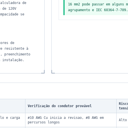
calculadora de
16 mm2 pode passar em alguns m
a de 120V
agrupamento e IEC 60364-7-709.
ampacidade se
tores de
re resistente à
l, preenchimento
a instalação.
Risc
Verificação do condutor provável
tens
lo e carga
#10 AWG Cu inicia a revisao, #8 AWG em
Alto
percursos longos