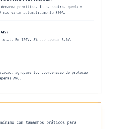
 demanda permitida, fase, neutro, queda e
A nao viram automaticamente 300A.
AIS?
 total. Em 120V, 3% sao apenas 3.6V.
alacao, agrupamento, coordenacao de protecao
apenas AWG.
 mínimo com tamanhos práticos para