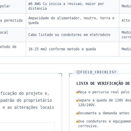
#6 AWG Cu inicia a revisao, maior por
polar
Medi
distancia
Ampacidade do alimentador, neutro, terra e
a permitida
Alto
queda
ocal
Medi
Cabo listado ou condutores em eletroduto
corr
etodo de
16-25 mm2 conforme metodo e queda
Medi
FIELD_CHECKLIST
LISTA DE VERIFICAÇÃO DE
Meça o percurso real pelo
ificação do projeto e,
 padrão do proprietário
Separe a queda de 120V do
120/240V.
s e as alterações locais
Documente a demanda antes
Use condutores e equipame
corrosivo.