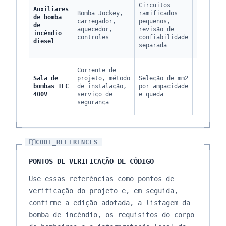
Circuitos
Auxiliares
Bomba Jockey,
ramificados
de bomba
carregador,
pequenos,
Baixo a
de
aquecedor,
revisão de
médio
incêndio
controles
confiabilidade
diesel
separada
Médio
Corrente de
em
Sala de
projeto, método
Seleção de mm2
rotas
bombas IEC
de instalação,
por ampacidade
de
400V
serviço de
e queda
bandeja
segurança
longas
CODE_REFERENCES
PONTOS DE VERIFICAÇÃO DE CÓDIGO
Use essas referências como pontos de
verificação do projeto e, em seguida,
confirme a edição adotada, a listagem da
bomba de incêndio, os requisitos do corpo