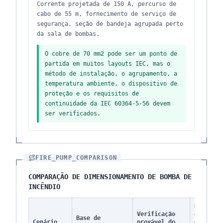
Corrente projetada de 150 A, percurso de
cabo de 55 m, fornecimento de serviço de
segurança, seção de bandeja agrupada perto
da sala de bombas.
O cobre de 70 mm2 pode ser um ponto de
partida em muitos layouts IEC, mas o
método de instalação, o agrupamento, a
temperatura ambiente, o dispositivo de
proteção e os requisitos de
continuidade da IEC 60364-5-56 devem
ser verificados.
FIRE_PUMP_COMPARISON
COMPARAÇÃO DE DIMENSIONAMENTO DE BOMBA DE
INCÊNDIO
Risco
Verificação
de
Base de
Cenário
provável do
queda