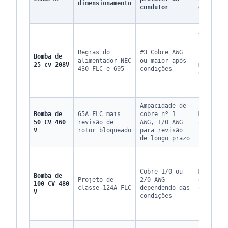
dimensionamento
condutor
de
tensão
Alto
porque
208V
Regras do
#3 Cobre AWG
Bomba de
tem
alimentador NEC
ou maior após
25 cv 208V
margem
430 FLC e 695
condições
de
baixa
tensão
Ampacidade de
Bomba de
65A FLC mais
cobre nº 1
Médio a
50 CV 460
revisão de
AWG, 1/0 AWG
alto a
V
rotor bloqueado
para revisão
180 pés
de longo prazo
Cobre 1/0 ou
Médio
Bomba de
Projeto de
2/0 AWG
durante
100 CV 480
classe 124A FLC
dependendo das
o
V
condições
início