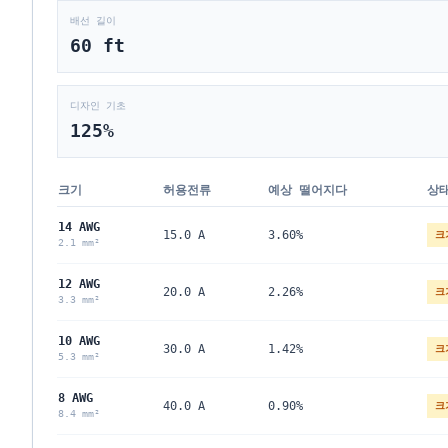
배선 길이
60
ft
디자인 기초
125
%
크기
허용전류
예상 떨어지다
상
14 AWG
15.0 A
3.60%
크
2.1 mm²
12 AWG
20.0 A
2.26%
크
3.3 mm²
10 AWG
30.0 A
1.42%
크
5.3 mm²
8 AWG
40.0 A
0.90%
크
8.4 mm²