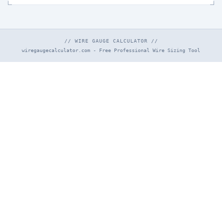
// WIRE GAUGE CALCULATOR //
wiregaugecalculator.com - Free Professional Wire Sizing Tool