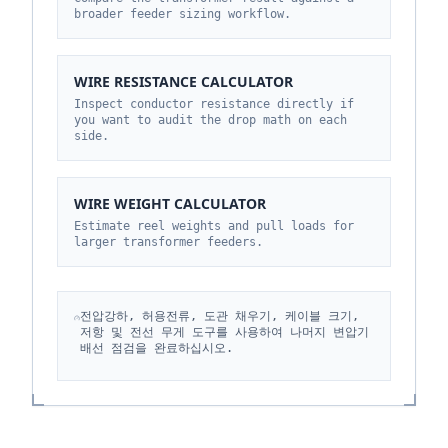
broader feeder sizing workflow.
WIRE RESISTANCE CALCULATOR
Inspect conductor resistance directly if
you want to audit the drop math on each
side.
WIRE WEIGHT CALCULATOR
Estimate reel weights and pull loads for
larger transformer feeders.
전압강하, 허용전류, 도관 채우기, 케이블 크기,
저항 및 전선 무게 도구를 사용하여 나머지 변압기
배선 점검을 완료하십시오.