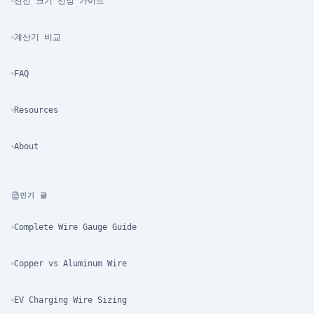
전선 크기 선정 가이드
계산기 비교
FAQ
Resources
About
인기 글
Complete Wire Gauge Guide
Copper vs Aluminum Wire
EV Charging Wire Sizing