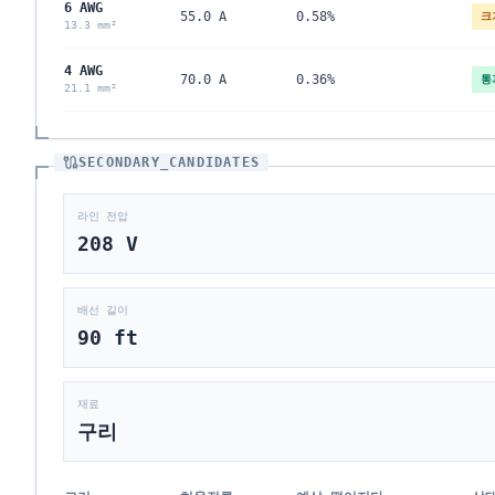
6 AWG
55.0 A
0.58%
크
13.3 mm²
4 AWG
70.0 A
0.36%
통
21.1 mm²
SECONDARY_CANDIDATES
라인 전압
208
V
배선 길이
90
ft
재료
구리