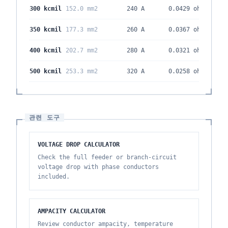
300 kcmil
152.0 mm2
240 A
0.0429
ohm/kft
350 kcmil
177.3 mm2
260 A
0.0367
ohm/kft
400 kcmil
202.7 mm2
280 A
0.0321
ohm/kft
500 kcmil
253.3 mm2
320 A
0.0258
ohm/kft
관련 도구
VOLTAGE DROP CALCULATOR
Check the full feeder or branch-circuit
voltage drop with phase conductors
included.
AMPACITY CALCULATOR
Review conductor ampacity, temperature