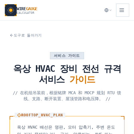
WIRE
GAUGE
CALCULATOR
도구로 돌아가기
서비스 가이드
옥상
HVAC
장비
전선
규격
서비스
가이드
//
在机组吊装前，根据铭牌 MCA 和 MOCP 规划 RTU 馈
线、支路、断开装置、屋顶管路和电压降。
//
ROOFTOP_HVAC_PLAN
옥상 HVAC 배선은 명판, 모터 압축기, 주변 온도