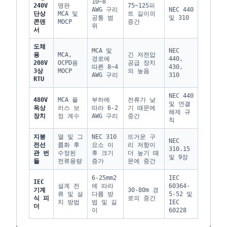
10~8
240V
명판
75~125피
AWG 구리
NEC 440
단상
MCA 및
트 길이의
공통 범
및 310
콘덴
MOCP
중간
위
서
도체
MCA 및
NEC
용
MCA,
긴 저전압
경로에
440,
208V
OCPD용
공급 장치
따른 8~4
430,
3상
MOCP
의 높음
AWG 구리
310
RTU
NEC 440
480V
MCA 플
부하에
전류가 낮
및 연결
옥상
러스 보
따라 6-2
기 때문에
해제 규
장치
정 계수
AWG 구리
중간
칙
지붕
열 및 그
NEC 310
뜨거운 구
NEC
전선
룹화 후
요소 이
리 저항이
310.15
관 번
수정된
후 크기
더 높기 때
및 9장
들
전류용량
증가
문에 중간
6-25mm2
IEC
IEC
설계 전
에 따라
60364-
기계
30-80m 경
류 및 설
다름 방
5-52 및
식 피
로의 중간
치 방법
법 및 길
IEC
더
이
60228